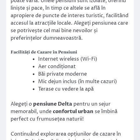
poate varia. Unele pensiuni sunt izolate, oferind
liniște și pace, în timp ce altele se află în
apropiere de puncte de interes turistic, facilitând
accesul la atracțiile locale. Alegeți pensiunea care
se potrivește cel mai bine nevoilor și
preferințelor dumneavoastră.
Facilități de Cazare în Pensiuni
Internet wireless (Wi-Fi)
Aer condiționat
Băi private moderne
Mic dejun inclus (în multe cazuri)
Terase cu vedere la apă
Alegeți o
pensiune Delta
pentru un sejur
memorabil, unde
confortul urban
se îmbină
perfect cu frumusețea naturii!
Continuând explorarea opțiunilor de cazare în