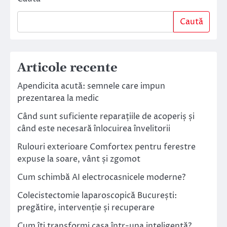
Caută
Articole recente
Apendicita acută: semnele care impun
prezentarea la medic
Când sunt suficiente reparațiile de acoperiș și
când este necesară înlocuirea învelitorii
Rulouri exterioare Comfortex pentru ferestre
expuse la soare, vânt și zgomot
Cum schimbă AI electrocasnicele moderne?
Colecistectomie laparoscopică București:
pregătire, intervenție și recuperare
Cum îți transformi casa într-una inteligentă?