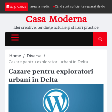
Skip
impun prezentarea la medic
Când sunt suficiente reparațiile de acoperiș și 
aug. 7, 2026
to
content
Casa Moderna
Idei creative, tendințe actuale și sfaturi practice
Home
Diverse
Cazare pentru exploratori urbani în Delta
Cazare pentru exploratori
urbani în Delta