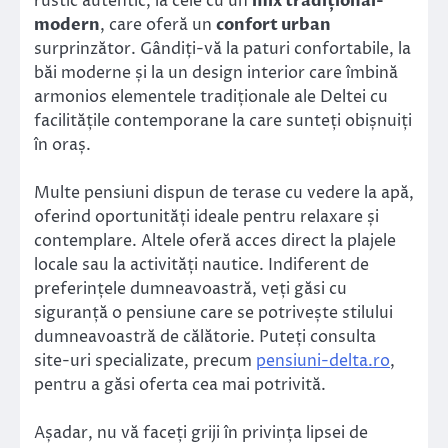
rustic autentic, la cele cu un
mix tradițional-
modern
, care oferă un
confort urban
surprinzător. Gândiți-vă la paturi confortabile, la
băi moderne și la un design interior care îmbină
armonios elementele tradiționale ale Deltei cu
facilitățile contemporane la care sunteți obișnuiți
în oraș.
Multe pensiuni dispun de terase cu vedere la apă,
oferind oportunități ideale pentru relaxare și
contemplare. Altele oferă acces direct la plajele
locale sau la activități nautice. Indiferent de
preferințele dumneavoastră, veți găsi cu
siguranță o pensiune care se potrivește stilului
dumneavoastră de călătorie. Puteți consulta
site-uri specializate, precum
pensiuni-delta.ro
,
pentru a găsi oferta cea mai potrivită.
Așadar, nu vă faceți griji în privința lipsei de