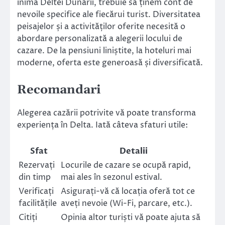
inima Deltei Dunării, trebuie să ținem cont de
nevoile specifice ale fiecărui turist. Diversitatea
peisajelor și a activităților oferite necesită o
abordare personalizată a alegerii locului de
cazare. De la pensiuni liniștite, la hoteluri mai
moderne, oferta este generoasă și diversificată.
Recomandari
Alegerea cazării potrivite vă poate transforma
experiența în Delta. Iată câteva sfaturi utile:
Sfat
Detalii
Rezervați
Locurile de cazare se ocupă rapid,
din timp
mai ales în sezonul estival.
Verificați
Asigurați-vă că locația oferă tot ce
facilitățile
aveți nevoie (Wi-Fi, parcare, etc.).
Citiți
Opinia altor turiști vă poate ajuta să