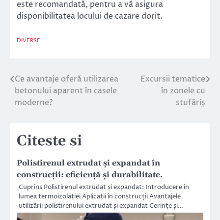
este recomandată, pentru a vă asigura
disponibilitatea locului de cazare dorit.
DIVERSE
Ce avantaje oferă utilizarea
Excursii tematice
Navigare
betonului aparent în casele
în zonele cu
în
moderne?
stufăriș
articole
Citeste si
Polistirenul extrudat și expandat în
construcții: eficiență și durabilitate.
Cuprins Polistirenul extrudat și expandat: Introducere în
lumea termoizolației Aplicații în construcții Avantajele
utilizării polistirenului extrudat și expandat Cerințe și…