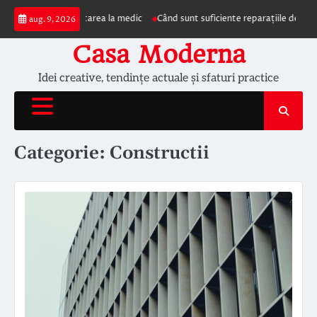
Skip
 prezentarea la medic
Când sunt suficiente reparațiile de acoperiș și când 
aug. 9, 2026
to
content
Casa Moderna
Idei creative, tendințe actuale și sfaturi practice
Categorie:
Constructii