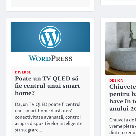
DIVERSE
Poate un TV QLED să
DESIGN
fie centrul unui smart
Chiuvet
home?
pentru b
have în 
Da, un TV QLED poate fi centrul
anului 2
unui smart home dacă oferă
conectivitate avansată, control
Chiuveta de 
asupra dispozitivelor inteligente
vreme piesa 
și integrare…
dintr-o renov