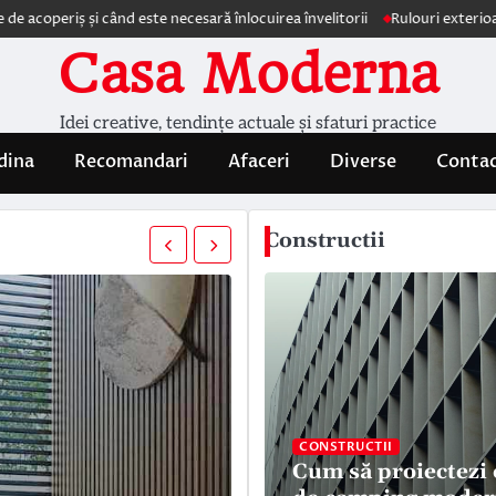
 și când este necesară înlocuirea învelitorii
Rulouri exterioare Comfort
Casa Moderna
Idei creative, tendințe actuale și sfaturi practice
dina
Recomandari
Afaceri
Diverse
Conta
Constructii
CONSTRUCTII
Cum să proiectezi 