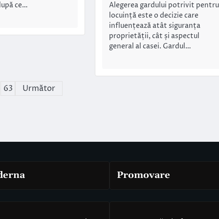
Alegerea gardului potrivit pentru
 după ce…
locuință este o decizie care
influențează atât siguranța
proprietății, cât și aspectul
general al casei. Gardul…
…
63
Următor
derna
Promovare