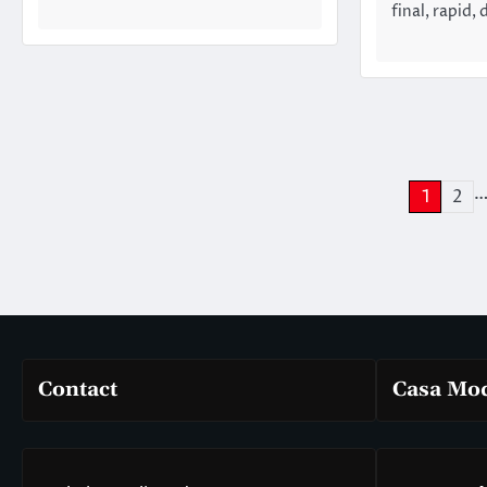
final, rapid,
Paginație
1
2
articole
Contact
Casa Mo