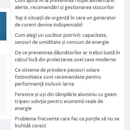
Cum ajută AI la prevenirea risipei alimentare:
alerte, recomandări și gestionarea stocurilor
Top 6 situații de urgență în care un generator
de curent devine indispensabil
Cum alegi un uscător potrivit: capacitate,
senzori de umiditate și consum de energie
De ce prevenirea dăunătorilor ar trebui luată în
calcul încă din proiectarea unei case moderne
Ce sisteme de prindere panouri solare
fotovoltaice sunt recomandate pentru
performanță inclusiv iarna
Ferestre și uși din tâmplărie aluminiu cu geam
tripan: soluția pentru economii reale de
energie
Probleme frecvente care fac ca porțile să nu se
închidă corect