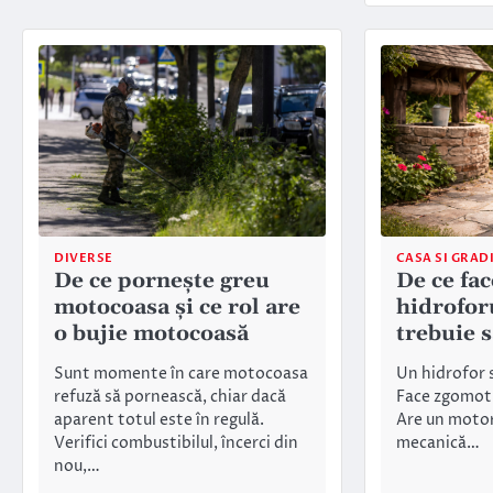
DIVERSE
CASA SI GRAD
De ce pornește greu
De ce fa
motocoasa și ce rol are
hidrofor
o bujie motocoasă
trebuie să
Sunt momente în care motocoasa
Un hidrofor 
refuză să pornească, chiar dacă
Face zgomot 
aparent totul este în regulă.
Are un motor
Verifici combustibilul, încerci din
mecanică…
nou,…