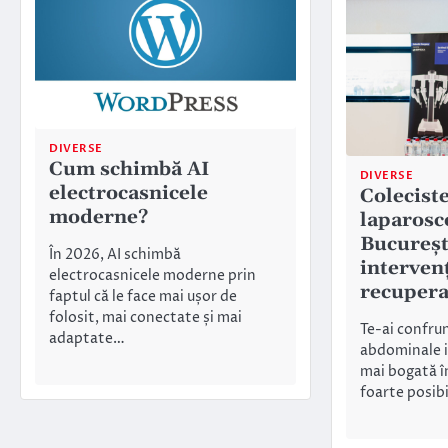
DIVERSE
Cum schimbă AI
DIVERSE
electrocasnicele
Colecist
moderne?
laparosc
Bucureșt
În 2026, AI schimbă
intervenț
electrocasnicele moderne prin
recupera
faptul că le face mai ușor de
folosit, mai conectate și mai
Te-ai confrun
adaptate…
abdominale 
mai bogată î
foarte posibi