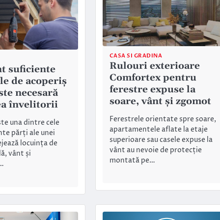
CASA SI GRADINA
Rulouri exterioare
t suficiente
Comfortex pentru
le de acoperiș
ferestre expuse la
este necesară
soare, vânt și zgomot
a învelitorii
Ferestrele orientate spre soare,
te una dintre cele
apartamentele aflate la etaje
te părți ale unei
superioare sau casele expuse la
ejează locuința de
vânt au nevoie de protecție
ă, vânt și
montată pe…
…