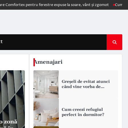
ex pentru ferestre expuse la soare, vânt și zgomot
Cum schimbă AI el
ct
Amenajari
Greșeli de evitat atunci
când vine vorba de
amenajarea băii
Cum creezi refugiul
perfect în dormitor?
o zonă