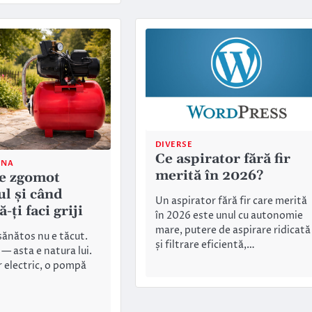
DIVERSE
Ce aspirator fără fir
INA
merită în 2026?
ce zgomot
ul și când
Un aspirator fără fir care merită
-ți faci griji
în 2026 este unul cu autonomie
mare, putere de aspirare ridicată
sănătos nu e tăcut.
și filtrare eficientă,…
— asta e natura lui.
 electric, o pompă