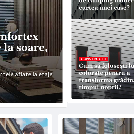
de camping moder
curtea unei case?
mfortex
CASA SI GRADINA
 la soare,
De ce face z
când trebuie 
CONSTRUCTII
Cum să folosești l
colorate pentru a
tele aflate la etaje
Un hidrofor sănătos nu
transforma grădin
lui. Are un…
timpul nopții?