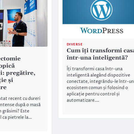
DIVERSE
Cum îți transformi cas
într-una inteligentă?
ectomie
opică
Îți transformi casa într-una
i: pregătire,
inteligentă alegând dispozitive
ie și
conectate, integrându-le într-un
re
ecosistem comun și folosind o
aplicație pentru control și
tat recent cu dureri
automatizare.…
intense după o masă
n grăsimi? Este
l ca pietrele la…