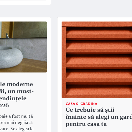
ele moderne
ăi, un must-
tendințele
CASA SI GRADINA
026
Ce trebuie să știi
înainte să alegi un gar
baie a fost multă
cea mai neglijată
pentru casa ta
are. Se alegea la