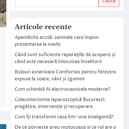
Caută
Articole recente
Apendicita acută: semnele care impun
prezentarea la medic
Când sunt suficiente reparațiile de acoperiș și
când este necesară înlocuirea învelitorii
Rulouri exterioare Comfortex pentru ferestre
expuse la soare, vânt și zgomot
Cum schimbă AI electrocasnicele moderne?
Colecistectomie laparoscopică București:
pregătire, intervenție și recuperare
Cum îți transformi casa într-una inteligentă?
De ce pornește greu motocoasa și ce rol are o