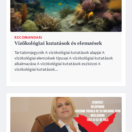
RECOMANDARI
Vízökológiai kutatások és elemzések
Tartalomjegyzék A vízökológiai kutatások alapjai A
vízökológiai elemzések típusai A vízökológiai kutatások
alkalmazása A vízökológiai kutatások eszközei A
vízökológiai kutatások…