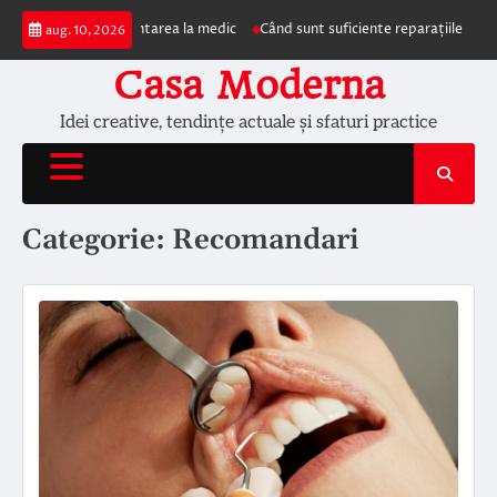
Skip
un prezentarea la medic
Când sunt suficiente reparațiile de acoperiș și cân
aug. 10, 2026
to
content
Casa Moderna
Idei creative, tendințe actuale și sfaturi practice
Categorie:
Recomandari