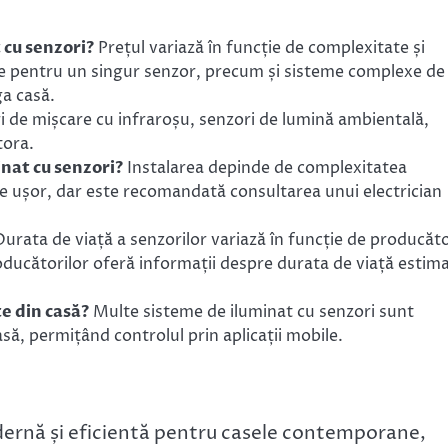
 cu senzori?
Prețul variază în funcție de complexitate și
ile pentru un singur senzor, precum și sisteme complexe de
ga casă.
i de mișcare cu infraroșu, senzori de lumină ambientală,
tora.
inat cu senzori?
Instalarea depinde de complexitatea
ate ușor, dar este recomandată consultarea unui electrician
urata de viață a senzorilor variază în funcție de producăt
producătorilor oferă informații despre durata de viață estim
te din casă?
Multe sisteme de iluminat cu senzori sunt
să, permițând controlul prin aplicații mobile.
odernă și eficientă pentru casele contemporane,