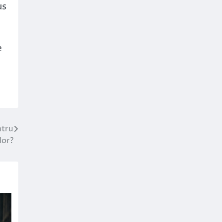
us
e
ntru
lor?