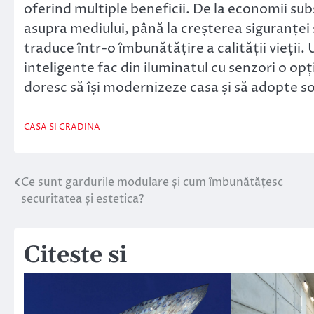
oferind multiple beneficii. De la economii su
asupra mediului, până la creșterea siguranței 
traduce într-o îmbunătățire a calității vieții. 
inteligente fac din iluminatul cu senzori o op
doresc să își modernizeze casa și să adopte so
CASA SI GRADINA
Ce sunt gardurile modulare și cum îmbunătățesc
Navigare
securitatea și estetica?
în
articole
Citeste si