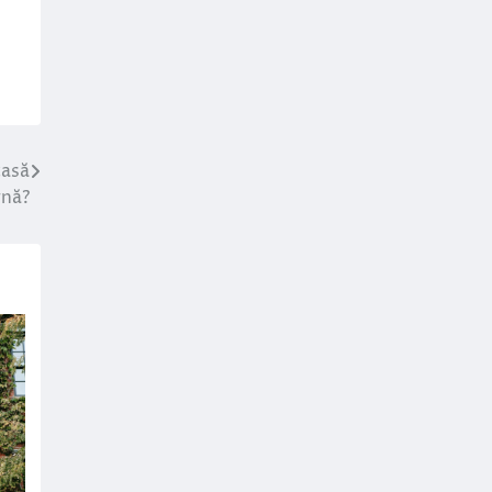
casă
nă?