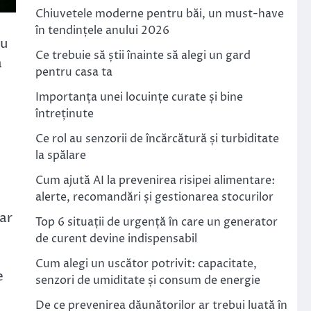
Chiuvetele moderne pentru băi, un must-have
în tendințele anului 2026
ru
Ce trebuie să știi înainte să alegi un gard
a
pentru casa ta
Importanța unei locuințe curate și bine
întreținute
Ce rol au senzorii de încărcătură și turbiditate
la spălare
Cum ajută AI la prevenirea risipei alimentare:
alerte, recomandări și gestionarea stocurilor
iar
Top 6 situații de urgență în care un generator
de curent devine indispensabil
Cum alegi un uscător potrivit: capacitate,
e
senzori de umiditate și consum de energie
De ce prevenirea dăunătorilor ar trebui luată în