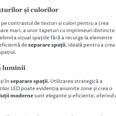
turilor și culorilor
 contrastul de texturi și culori pentru a crea
oare mari, a unor tapeturi cu imprimeuri distincte
elimita vizual spațiile fără a recurge la elemente
eficientă de
separare spații
, ideală pentru a crea
spațiul.
a luminii
și în
separare spații
. Utilizarea strategică a
nzilor LED poate evidenția anumite zone și crea o
luții moderne
sunt elegante și eficiente, oferind 