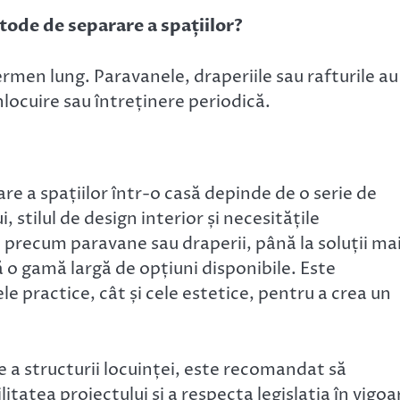
etode de separare a spațiilor?
termen lung. Paravanele, draperiile sau rafturile au
locuire sau întreținere periodică.
e a spațiilor într-o casă depinde de o serie de
, stilul de design interior și necesitățile
, precum paravane sau draperii, până la soluții ma
ă o gamă largă de opțiuni disponibile. Este
e practice, cât și cele estetice, pentru a crea un
e a structurii locuinței, este recomandat să
itatea proiectului și a respecta legislația în vigoa