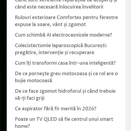
Când sunt suficiente reparațiile de acoperiș și
când este necesară înlocuirea învelitorii
Rulouri exterioare Comfortex pentru ferestre
expuse la soare, vânt și zgomot
Cum schimbă AI electrocasnicele moderne?
Colecistectomie laparoscopică București:
pregătire, intervenție și recuperare
Cum îți transformi casa într-una inteligentă?
De ce pornește greu motocoasa și ce rol are o
bujie motocoasă
De ce face zgomot hidroforul și când trebuie
să-ți faci griji
Ce aspirator fără fir merită în 2026?
Poate un TV QLED să fie centrul unui smart
home?