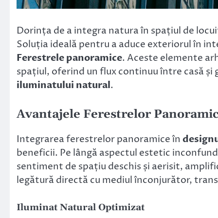
Dorința de a integra natura în spațiul de locu
Soluția ideală pentru a aduce exteriorul în int
Ferestrele panoramice
. Aceste elemente ar
spațiul, oferind un flux continuu între casă ș
iluminatului natural
.
Avantajele Ferestrelor Panorami
Integrarea ferestrelor panoramice în
design
beneficii. Pe lângă aspectul estetic inconfund
sentiment de spațiu deschis și aerisit, amplif
legătură directă cu mediul înconjurător, tran
Iluminat Natural Optimizat