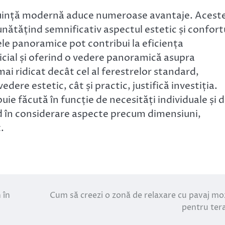
ocuință modernă aduce numeroase avantaje. Acest
unătățind semnificativ aspectul estetic și confort
rele panoramice pot contribui la eficiența
icial și oferind o vedere panoramică asupra
 mai ridicat decât cel al ferestrelor standard,
dere estetic, cât și practic, justifică investiția.
ie făcută în funcție de necesități individuale și 
uând în considerare aspecte precum dimensiuni,
.
 în
Cum să creezi o zonă de relaxare cu pavaj mo
pentru ter