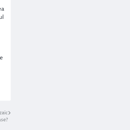
ea
ul
de
zaic
ase?