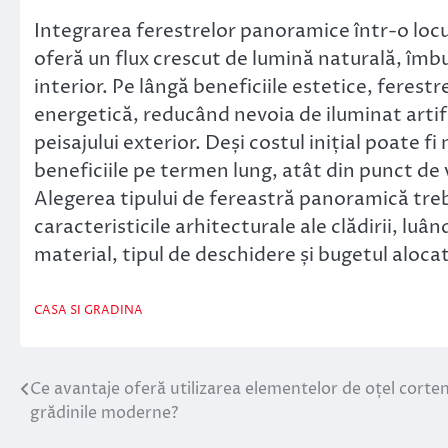
Integrarea ferestrelor panoramice într-o l
oferă un flux crescut de lumină naturală, îmb
interior. Pe lângă beneficiile estetice, ferest
energetică, reducând nevoia de iluminat artif
peisajului exterior. Deși costul inițial poate fi
beneficiile pe termen lung, atât din punct de ve
Alegerea tipului de fereastră panoramică trebu
caracteristicile arhitecturale ale clădirii, l
material, tipul de deschidere și bugetul alocat
CASA SI GRADINA
Ce avantaje oferă utilizarea elementelor de oțel corten
Navigare
grădinile moderne?
în