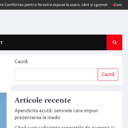
x pentru ferestre expuse la soare, vânt și zgomot
Cum schimbă AI ele
ct
Caută
Caută
Articole recente
Apendicita acută: semnele care impun
prezentarea la medic