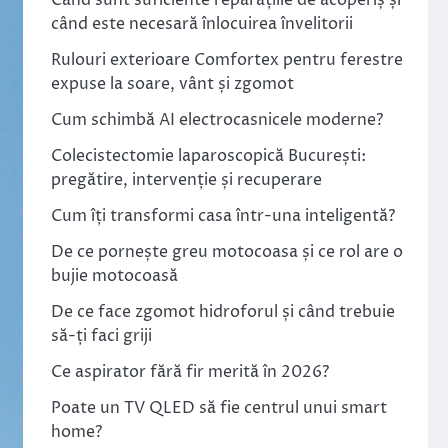
Când sunt suficiente reparațiile de acoperiș și
când este necesară înlocuirea învelitorii
Rulouri exterioare Comfortex pentru ferestre
expuse la soare, vânt și zgomot
Cum schimbă AI electrocasnicele moderne?
Colecistectomie laparoscopică București:
pregătire, intervenție și recuperare
Cum îți transformi casa într-una inteligentă?
De ce pornește greu motocoasa și ce rol are o
bujie motocoasă
De ce face zgomot hidroforul și când trebuie
să-ți faci griji
Ce aspirator fără fir merită în 2026?
Poate un TV QLED să fie centrul unui smart
home?