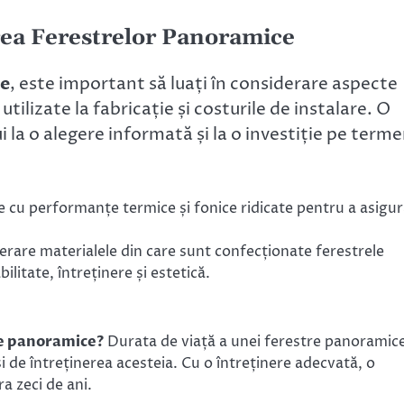
rea Ferestrelor Panoramice
ce
, este important să luați în considerare aspecte
tilizate la fabricație și costurile de instalare. O
 la o alegere informată și la o investiție pe term
e cu performanțe termice și fonice ridicate pentru a asigu
erare materialele din care sunt confecționate ferestrele
litate, întreținere și estetică.
re panoramice?
Durata de viață a unei ferestre panoramic
și de întreținerea acesteia. Cu o întreținere adecvată, o
a zeci de ani.