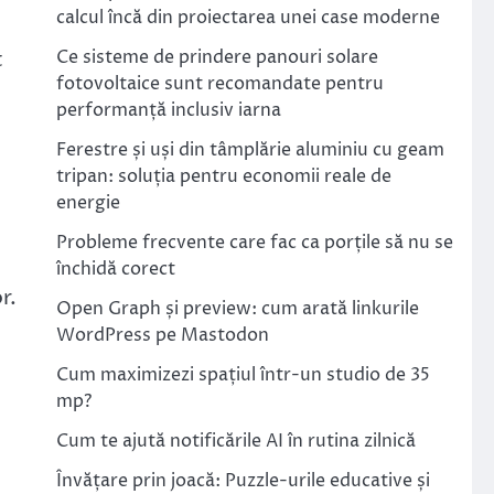
calcul încă din proiectarea unei case moderne
Ce sisteme de prindere panouri solare
t
fotovoltaice sunt recomandate pentru
performanță inclusiv iarna
Ferestre și uși din tâmplărie aluminiu cu geam
tripan: soluția pentru economii reale de
energie
e
Probleme frecvente care fac ca porțile să nu se
închidă corect
r.
Open Graph și preview: cum arată linkurile
WordPress pe Mastodon
Cum maximizezi spațiul într-un studio de 35
mp?
Cum te ajută notificările AI în rutina zilnică
Învățare prin joacă: Puzzle-urile educative și