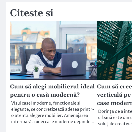
articole
Citeste si
Cum să alegi mobilierul ideal
Cum să cree
pentru o casă modernă?
verticală pe
case moder
Visul casei moderne, funcționale și
elegante, se concretizează adesea printr-
Dorința de a inte
o atentă alegere mobilier. Amenajarea
urbană este din c
interioară a unei case moderne depinde…
soluțiile creativ