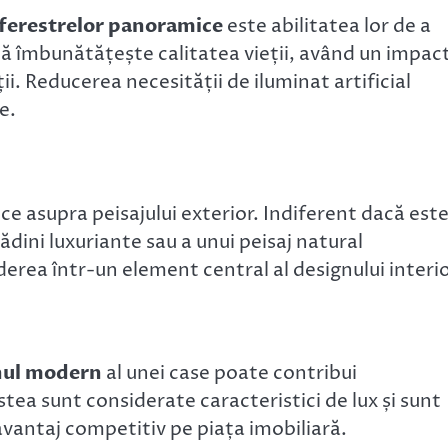
ferestrelor panoramice
este abilitatea lor de a
lă îmbunătățește calitatea vieții, având un impac
ții. Reducerea necesității de iluminat artificial
e.
ce asupra peisajului exterior. Indiferent dacă est
rădini luxuriante sau a unui peisaj natural
rea într-un element central al designului interio
nul modern
al unei case poate contribui
stea sunt considerate caracteristici de lux și sunt
vantaj competitiv pe piața imobiliară.