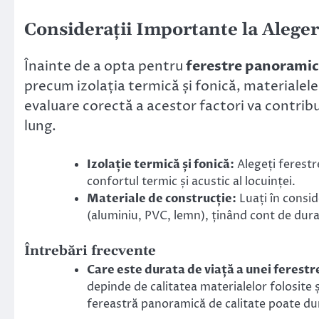
Considerații Importante la Alege
Înainte de a opta pentru
ferestre panorami
precum izolația termică și fonică, materialele u
evaluare corectă a acestor factori va contribui
lung.
Izolație termică și fonică:
Alegeți ferestr
confortul termic și acustic al locuinței.
Materiale de construcție:
Luați în consid
(aluminiu, PVC, lemn), ținând cont de durabi
Întrebări frecvente
Care este durata de viață a unei ferest
depinde de calitatea materialelor folosite 
fereastră panoramică de calitate poate dur