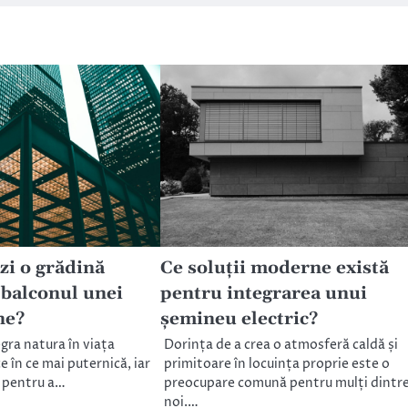
zi o grădină
Ce soluții moderne există
 balconul unei
pentru integrarea unui
ne?
șemineu electric?
gra natura în viața
Dorința de a crea o atmosferă caldă și
e în ce mai puternică, iar
primitoare în locuința proprie este o
e pentru a…
preocupare comună pentru mulți dintr
noi.…