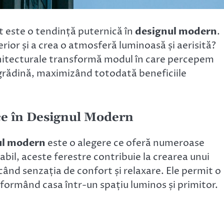
it este o tendință puternică în
designul modern
.
erior și a crea o atmosferă luminoasă și aerisită?
hitecturale transformă modul în care percepem
i grădină, maximizând totodată beneficiile
ce în Designul Modern
ul modern
este o alegere ce oferă numeroase
abil, aceste ferestre contribuie la crearea unui
icând senzația de confort și relaxare. Ele permit o
sformând casa într-un spațiu luminos și primitor.