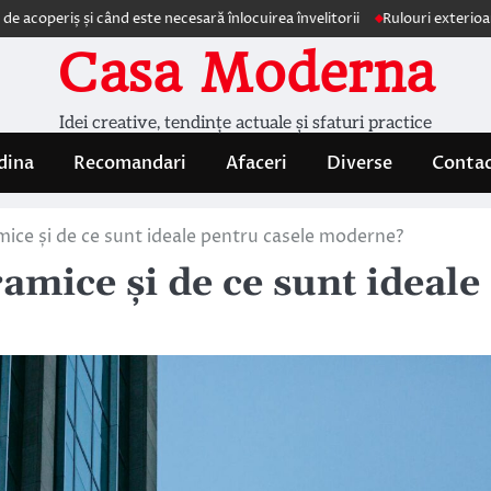
 și când este necesară înlocuirea învelitorii
Rulouri exterioare Comforte
Casa Moderna
Idei creative, tendințe actuale și sfaturi practice
dina
Recomandari
Afaceri
Diverse
Conta
mice și de ce sunt ideale pentru casele moderne?
amice și de ce sunt ideale
?