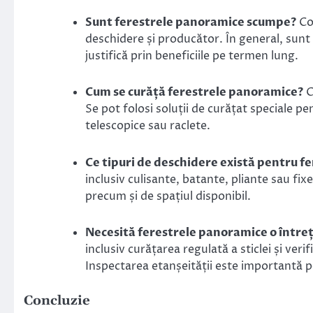
Sunt ferestrele panoramice scumpe?
Cos
deschidere și producător. În general, sunt
justifică prin beneficiile pe termen lung.
Cum se curăță ferestrele panoramice?
C
Se pot folosi soluții de curățat speciale pe
telescopice sau raclete.
Ce tipuri de deschidere există pentru f
inclusiv culisante, batante, pliante sau fix
precum și de spațiul disponibil.
Necesită ferestrele panoramice o întreț
inclusiv curățarea regulată a sticlei și ver
Inspectarea etanșeității este importantă pe
Concluzie