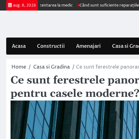
Skip
impun prezentarea la medic
Când sunt suficiente reparațiile de acoperiș
aug. 8, 2026
to
content
Acasa
Constructii
Amenajari
Casa si Gra
Home
Casa si Gradina
Ce sunt ferestrele panora
Ce sunt ferestrele panor
pentru casele moderne