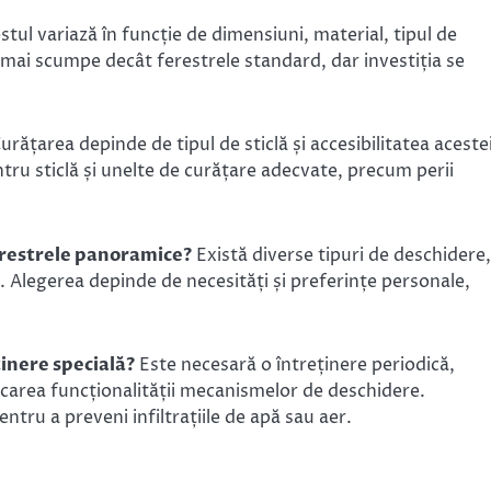
tul variază în funcție de dimensiuni, material, tipul de
 mai scumpe decât ferestrele standard, dar investiția se
urățarea depinde de tipul de sticlă și accesibilitatea aceste
ntru sticlă și unelte de curățare adecvate, precum perii
erestrele panoramice?
Există diverse tipuri de deschidere,
e. Alegerea depinde de necesități și preferințe personale,
inere specială?
Este necesară o întreținere periodică,
ificarea funcționalității mecanismelor de deschidere.
ntru a preveni infiltrațiile de apă sau aer.