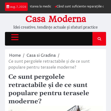
Skip
impun prezentarea la medic
Când sunt suficiente reparațiile de acoperiș și 
aug. 7, 2026
to
content
Casa Moderna
Idei creative, tendințe actuale și sfaturi practice
Home
Casa si Gradina
Ce sunt pergolele retractabile și de ce sunt
populare pentru terasele moderne?
Ce sunt pergolele
retractabile și de ce sunt
populare pentru terasele
moderne?