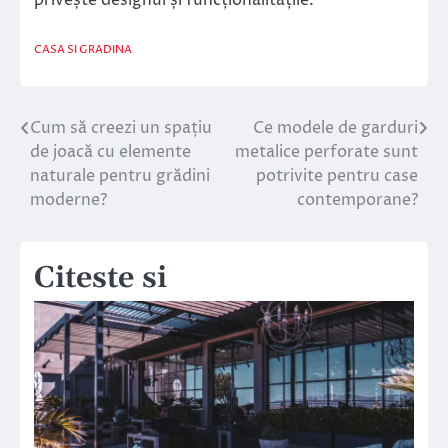
privește designul și funcționalitățile.
CASA SI GRADINA
Cum să creezi un spațiu
Ce modele de garduri
Navigare
de joacă cu elemente
metalice perforate sunt
în
naturale pentru grădini
potrivite pentru case
moderne?
contemporane?
articole
Citeste si