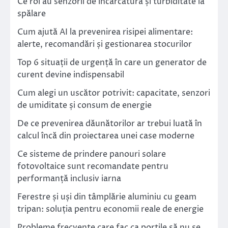
Ce rol au senzorii de încărcătură și turbiditate la
spălare
Cum ajută AI la prevenirea risipei alimentare:
alerte, recomandări și gestionarea stocurilor
Top 6 situații de urgență în care un generator de
curent devine indispensabil
Cum alegi un uscător potrivit: capacitate, senzori
de umiditate și consum de energie
De ce prevenirea dăunătorilor ar trebui luată în
calcul încă din proiectarea unei case moderne
Ce sisteme de prindere panouri solare
fotovoltaice sunt recomandate pentru
performanță inclusiv iarna
Ferestre și uși din tâmplărie aluminiu cu geam
tripan: soluția pentru economii reale de energie
Probleme frecvente care fac ca porțile să nu se