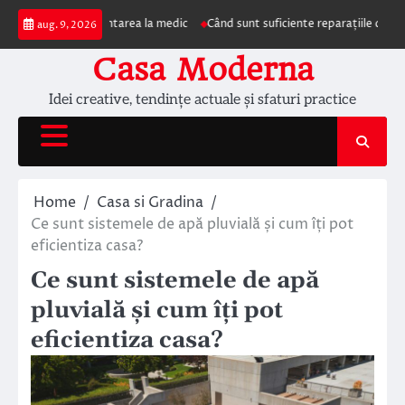
Skip
mpun prezentarea la medic
Când sunt suficiente reparațiile de acoperiș și c
aug. 9, 2026
to
content
Casa Moderna
Idei creative, tendințe actuale și sfaturi practice
Home
Casa si Gradina
Ce sunt sistemele de apă pluvială și cum îți pot
eficientiza casa?
Ce sunt sistemele de apă
pluvială și cum îți pot
eficientiza casa?