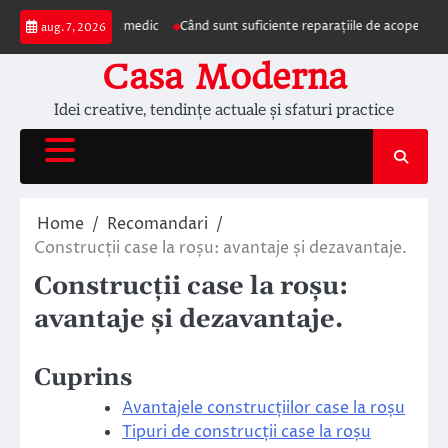
Skip
ezentarea la medic
Când sunt suficiente reparațiile de acoperiș și când este
aug. 7, 2026
to
content
Casa Moderna
Idei creative, tendințe actuale și sfaturi practice
Home
Recomandari
Construcții case la roșu: avantaje și dezavantaje.
Construcții case la roșu:
avantaje și dezavantaje.
Cuprins
Avantajele construcțiilor case la roșu
Tipuri de construcții case la roșu