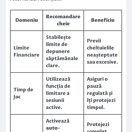
Recomandare
Domeniu
Beneficiu
cheie
Stabilește
Previi
limite de
Limite
cheltuielile
depunere
Financiare
neașteptate
săptămânale
sau excesive.
clare.
Utilizează
Asiguri o
funcția de
pauză
Timp de
limitare a
regulată și
Joc
sesiunii
îți protejezi
active.
timpul.
Activează
Protejezi
auto-
complet