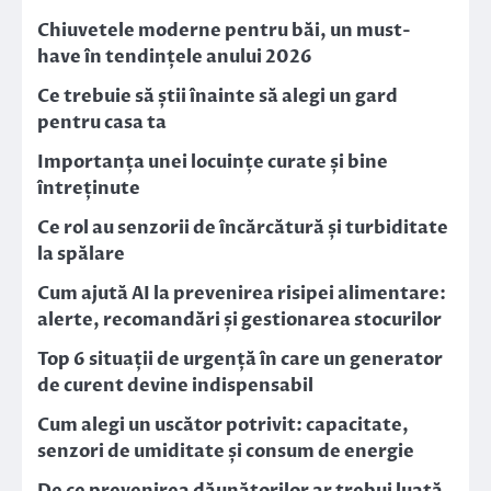
Chiuvetele moderne pentru băi, un must-
have în tendințele anului 2026
Ce trebuie să știi înainte să alegi un gard
pentru casa ta
Importanța unei locuințe curate și bine
întreținute
Ce rol au senzorii de încărcătură și turbiditate
la spălare
Cum ajută AI la prevenirea risipei alimentare:
alerte, recomandări și gestionarea stocurilor
Top 6 situații de urgență în care un generator
de curent devine indispensabil
Cum alegi un uscător potrivit: capacitate,
senzori de umiditate și consum de energie