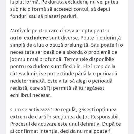
la platformă. Pe durata excluderii, nu vei putea
sub nicio formă să accesezi contul, să depui
fonduri sau să plasezi pariuri.
Motivele pentru care cineva ar opta pentru
auto-excludere
sunt diverse. Poate fi o dorință
simplă de a lua o pauză prelungită. Sau poate fi o
necesitate serioasă de a aborda o problemă de
joc mult mai profundă. Termenele disponibile
pentru excludere sunt flexibile. Ele încep de la
câteva luni și se pot extinde până la o perioadă
nedeterminată. Este vital să alegi o perioadă
realistă, care să îți permită să îți regăsești
echilibrul necesar.
Cum se activează? De regulă, găsești opțiunea
extrem de clară în secțiunea de Joc Responsabil.
Procesul de activare este unul definitiv. După ce
ai confirmat intenția, decizia nu mai poate fi