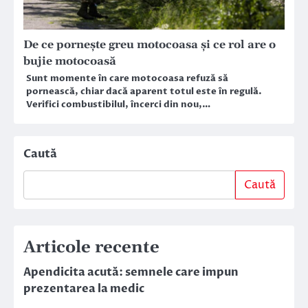
De ce pornește greu motocoasa și ce rol are o
bujie motocoasă
Sunt momente în care motocoasa refuză să
pornească, chiar dacă aparent totul este în regulă.
Verifici combustibilul, încerci din nou,…
Caută
Caută
Articole recente
Apendicita acută: semnele care impun
prezentarea la medic