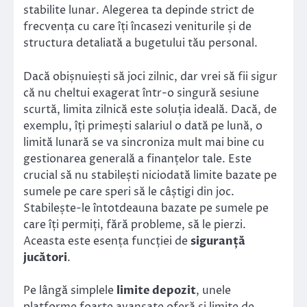
stabilite lunar. Alegerea ta depinde strict de
frecvența cu care îți încasezi veniturile și de
structura detaliată a bugetului tău personal.
Dacă obișnuiești să joci zilnic, dar vrei să fii sigur
că nu cheltui exagerat într-o singură sesiune
scurtă, limita zilnică este soluția ideală. Dacă, de
exemplu, îți primești salariul o dată pe lună, o
limită lunară se va sincroniza mult mai bine cu
gestionarea generală a finanțelor tale. Este
crucial să nu stabilești niciodată limite bazate pe
sumele pe care speri să le câștigi din joc.
Stabilește-le întotdeauna bazate pe sumele pe
care îți permiți, fără probleme, să le pierzi.
Aceasta este esența funcției de
siguranță
jucători
.
Pe lângă simplele
limite depozit
, unele
platforme foarte avansate oferă și limite de