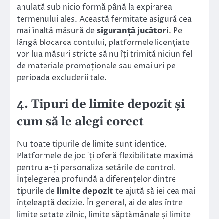
anulată sub nicio formă până la expirarea
termenului ales. Această fermitate asigură cea
mai înaltă măsură de
siguranță jucători
. Pe
lângă blocarea contului, platformele licențiate
vor lua măsuri stricte să nu îți trimită niciun fel
de materiale promoționale sau emailuri pe
perioada excluderii tale.
4. Tipuri de
limite depozit
și
cum să le alegi corect
Nu toate tipurile de limite sunt identice.
Platformele de joc îți oferă flexibilitate maximă
pentru a-ți personaliza setările de control.
Înțelegerea profundă a diferențelor dintre
tipurile de
limite depozit
te ajută să iei cea mai
înțeleaptă decizie. În general, ai de ales între
limite setate zilnic, limite săptămânale și limite