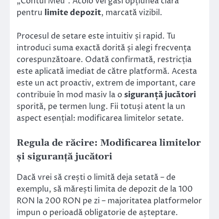
„Contul Meu”. Acolo vei găsi opțiunea clară
pentru
limite depozit
, marcată vizibil.
Procesul de setare este intuitiv și rapid. Tu
introduci suma exactă dorită și alegi frecvența
corespunzătoare. Odată confirmată, restricția
este aplicată imediat de către platformă. Acesta
este un act proactiv, extrem de important, care
contribuie în mod masiv la o
siguranță jucători
sporită, pe termen lung. Fii totuși atent la un
aspect esențial: modificarea limitelor setate.
Regula de răcire: Modificarea limitelor
și
siguranță jucători
Dacă vrei să crești o limită deja setată – de
exemplu, să mărești limita de depozit de la 100
RON la 200 RON pe zi – majoritatea platformelor
impun o perioadă obligatorie de așteptare.