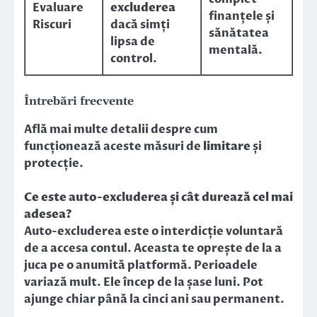
Evaluare
excluderea
finanțele și
Riscuri
dacă simți
sănătatea
lipsa de
mentală.
control.
Întrebări frecvente
Află mai multe detalii despre cum
funcționează aceste măsuri de
limitare
și
protecție.
Ce este auto-excluderea și cât durează cel mai
adesea?
Auto-excluderea este o interdicție voluntară
de a accesa contul. Aceasta te oprește de la a
juca pe o anumită platformă. Perioadele
variază mult. Ele încep de la șase luni. Pot
ajunge chiar până la cinci ani sau permanent.