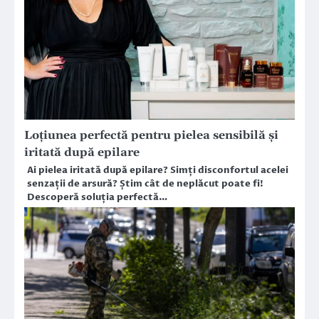
Loțiunea perfectă pentru pielea sensibilă și
iritată după epilare
Ai pielea iritată după epilare? Simți disconfortul acelei
senzații de arsură? Știm cât de neplăcut poate fi!
Descoperă soluția perfectă…