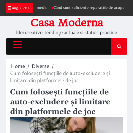
Skip
zentarea la medic
Când sunt suficiente reparațiile de acoperiș și când este 
aug. 7, 2026
to
content
Casa Moderna
Idei creative, tendințe actuale și sfaturi practice
Home
Diverse
Cum folosești funcțiile de auto-excludere și
limitare din platformele de joc
Cum folosești funcțiile de
auto-excludere și limitare
din platformele de joc