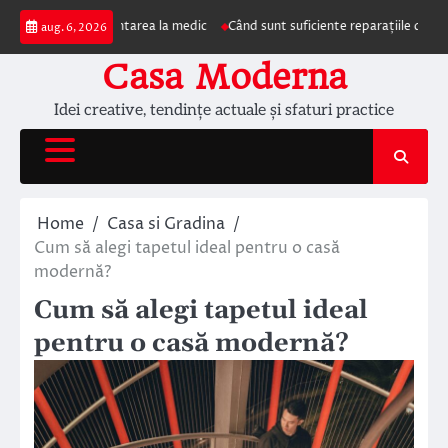
Skip
mpun prezentarea la medic
Când sunt suficiente reparațiile de acoperiș și c
aug. 6, 2026
to
content
Casa Moderna
Idei creative, tendințe actuale și sfaturi practice
Home
Casa si Gradina
Cum să alegi tapetul ideal pentru o casă
modernă?
Cum să alegi tapetul ideal
pentru o casă modernă?