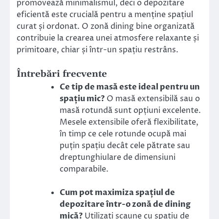
promovează minimalismul, deci o depozitare
eficientă este crucială pentru a menține spațiul
curat și ordonat. O zonă dining bine organizată
contribuie la crearea unei atmosfere relaxante și
primitoare, chiar și într-un spațiu restrâns.
Întrebări frecvente
Ce tip de masă este ideal pentru un
spațiu mic?
O masă extensibilă sau o
masă rotundă sunt opțiuni excelente.
Mesele extensibile oferă flexibilitate,
în timp ce cele rotunde ocupă mai
puțin spațiu decât cele pătrate sau
dreptunghiulare de dimensiuni
comparabile.
Cum pot maximiza spațiul de
depozitare într-o zonă de dining
mică?
Utilizați scaune cu spațiu de