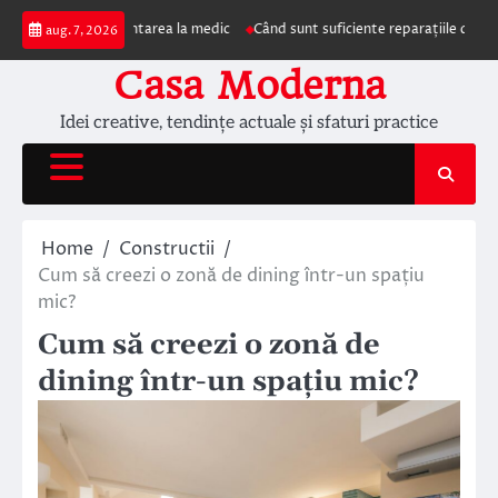
Skip
mpun prezentarea la medic
Când sunt suficiente reparațiile de acoperiș și c
aug. 7, 2026
to
content
Casa Moderna
Idei creative, tendințe actuale și sfaturi practice
Home
Constructii
Cum să creezi o zonă de dining într-un spațiu
mic?
Cum să creezi o zonă de
dining într-un spațiu mic?