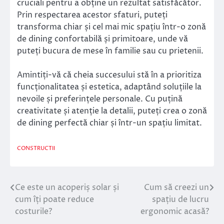
cruciali pentru a obține un rezultat satisfăcător.
Prin respectarea acestor sfaturi, puteți
transforma chiar și cel mai mic spațiu într-o zonă
de dining confortabilă și primitoare, unde vă
puteți bucura de mese în familie sau cu prietenii.
Amintiți-vă că cheia succesului stă în a prioritiza
funcționalitatea și estetica, adaptând soluțiile la
nevoile și preferințele personale. Cu puțină
creativitate și atenție la detalii, puteți crea o zonă
de dining perfectă chiar și într-un spațiu limitat.
CONSTRUCTII
Ce este un acoperiș solar și
Cum să creezi un
Navigare
cum îți poate reduce
spațiu de lucru
în
costurile?
ergonomic acasă?