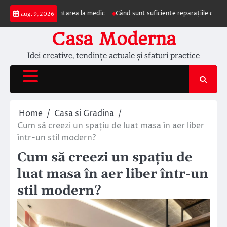
Skip
mpun prezentarea la medic
Când sunt suficiente reparațiile de acoperiș și c
aug. 9, 2026
to
content
Casa Moderna
Idei creative, tendințe actuale și sfaturi practice
Home
Casa si Gradina
Cum să creezi un spațiu de luat masa în aer liber
într-un stil modern?
Cum să creezi un spațiu de
luat masa în aer liber într-un
stil modern?