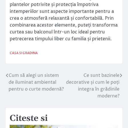
plantelor potrivite și protecția împotriva
intemperiilor sunt aspecte importante pentru a
crea o atmosferă relaxantă și confortabilă. Prin
combinarea acestor elemente, puteți transforma
curtea sau balconul într-un loc ideal pentru
petrecerea timpului liber cu familia și prietenii.
CASA SI GRADINA
Cum să alegi un sistem
Ce sunt bazinele
Navigare
de iluminat ambiental
decorative și cum le poți
în
pentru o curte modernă?
integra în grădinile
moderne?
articole
Citeste si