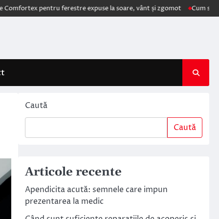
x pentru ferestre expuse la soare, vânt și zgomot
Cum schimbă AI ele
ct
Caută
Caută
Articole recente
Apendicita acută: semnele care impun
prezentarea la medic