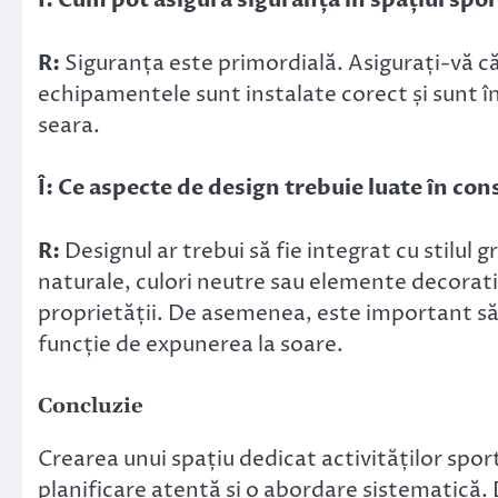
Î: Cum pot asigura siguranța în spațiul spor
R:
Siguranța este primordială. Asigurați-vă că
echipamentele sunt instalate corect și sunt în
seara.
Î: Ce aspecte de design trebuie luate în con
R:
Designul ar trebui să fie integrat cu stilul 
naturale, culori neutre sau elemente decorati
proprietății. De asemenea, este important să s
funcție de expunerea la soare.
Concluzie
Crearea unui spațiu dedicat activităților spo
planificare atentă și o abordare sistematică. 