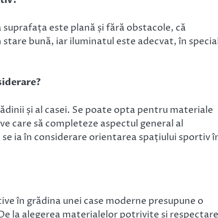
tiv?
 suprafața este plană și fără obstacole, că
 stare bună, iar iluminatul este adecvat, în specia
siderare?
grădinii și al casei. Se poate opta pentru materiale
ve care să completeze aspectul general al
e ia în considerare orientarea spațiului sportiv î
rtive în grădina unei case moderne presupune o
De la alegerea materialelor potrivite și respectar