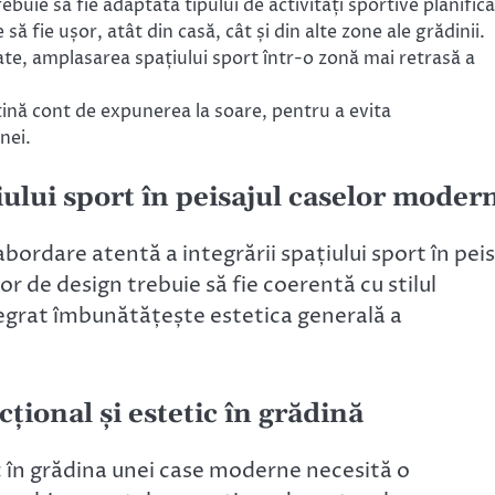
buie să fie adaptată tipului de activități sportive planifica
să fie ușor, atât din casă, cât și din alte zone ale grădinii.
te, amplasarea spațiului sport într-o zonă mai retrasă a
ină cont de expunerea la soare, pentru a evita
nei.
iului sport în peisajul caselor moder
ordare atentă a integrării spațiului sport în peis
or de design trebuie să fie coerentă cu stilul
tegrat îmbunătățește estetica generală a
țional și estetic în grădină
ic în grădina unei case moderne necesită o