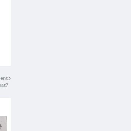
gent
pat?