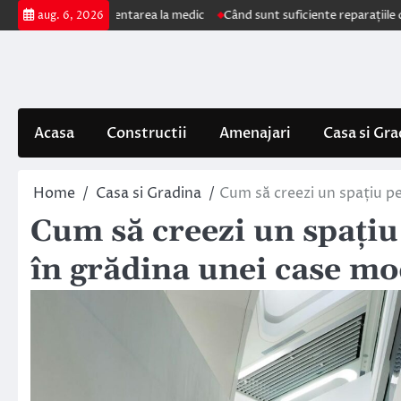
Skip
impun prezentarea la medic
Când sunt suficiente reparațiile de acoperiș 
aug. 6, 2026
to
content
Acasa
Constructii
Amenajari
Casa si Gra
Home
Casa si Gradina
Cum să creezi un spațiu pe
Cum să creezi un spațiu 
în grădina unei case m