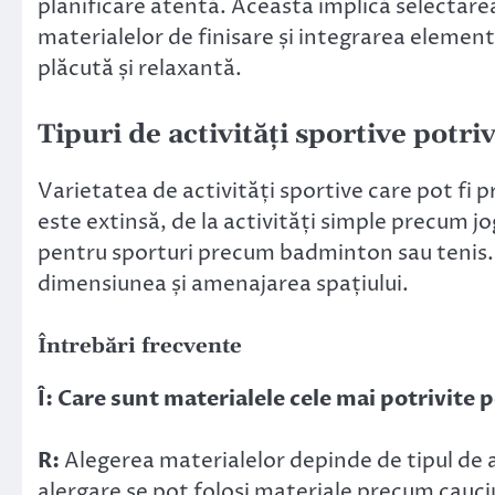
planificare atentă. Aceasta implică selectar
materialelor de finisare și integrarea elemen
plăcută și relaxantă.
Tipuri de activități sportive potri
Varietatea de activități sportive care pot fi 
este extinsă, de la activități simple precum j
pentru sporturi precum badminton sau tenis. A
dimensiunea și amenajarea spațiului.
Întrebări frecvente
Î: Care sunt materialele cele mai potrivite
R:
Alegerea materialelor depinde de tipul de a
alergare se pot folosi materiale precum cauci