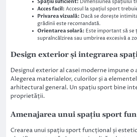
Spațiu suficient:
Dimensiunea spațiului tre
Acces facil:
Accesul la spațiul sport trebuie 
Privarea vizuală:
Dacă se dorește intimita
grădinii este recomandată.
Orientarea solară:
Este important să se ț
supraîncălzirea sau umbrirea excesivă a zo
Design exterior și integrarea spaț
Designul exterior al casei moderne impune o ab
Alegerea materialelor, culorilor și a elementel
arhitectural general. Un spațiu sport bine in
proprietății.
Amenajarea unui spațiu sport func
Crearea unui spațiu sport funcțional și estet