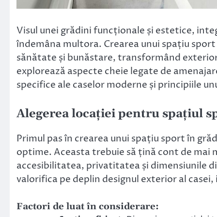
Visul unei grădini funcționale și estetice, int
îndemâna multora. Crearea unui spațiu sport î
sănătate și bunăstare, transformând exterioru
explorează aspecte cheie legate de amenajarea
specifice ale caselor moderne și principiile u
Alegerea locației pentru spațiul s
Primul pas în crearea unui spațiu sport în gră
optime. Aceasta trebuie să țină cont de mai mu
accesibilitatea, privatitatea și dimensiunile 
valorifica pe deplin designul exterior al casei
Factori de luat în considerare: