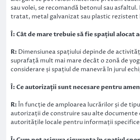
sau volei, se recomandă betonul sau asfaltul.
tratat, metal galvanizat sau plastic rezistent 
Î: Cât de mare trebuie să fie spațiul alocat a
R:
Dimensiunea spațiului depinde de activități
suprafață mult mai mare decât o zonă de yoga 
considerare și spațiul de manevră în jurul ec
Î: Ce autorizații sunt necesare pentru amen
R:
În funcție de amploarea lucrărilor și de tip
autorizații de construire sau alte documente 
autoritățile locale pentru informații specifice