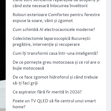
Când sunt suficiente reparațiile de acoperiș și
când este necesară înlocuirea învelitorii
Rulouri exterioare Comfortex pentru ferestre
expuse la soare, vânt și zgomot
Cum schimbă AI electrocasnicele moderne?
Colecistectomie laparoscopică București:
pregătire, intervenție și recuperare
Cum îți transformi casa într-una inteligentă?
De ce pornește greu motocoasa și ce rol are o
bujie motocoasă
De ce face zgomot hidroforul și când trebuie
să-ți faci griji
Ce aspirator fără fir merită în 2026?
Poate un TV QLED să fie centrul unui smart
home?