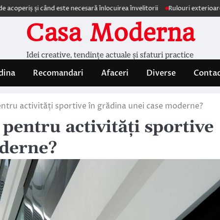
și când este necesară înlocuirea învelitorii
Rulouri exterioare Comforte
Casa Moderna
Idei creative, tendințe actuale și sfaturi practice
dina
Recomandari
Afaceri
Diverse
Conta
ntru activități sportive în grădina unei case moderne?
pentru activități sportive
oderne?