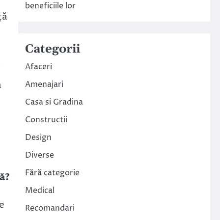
beneficiile lor
ță
Categorii
Afaceri
ă
Amenajari
Casa si Gradina
Constructii
Design
Diverse
Fără categorie
nă?
Medical
e
Recomandari