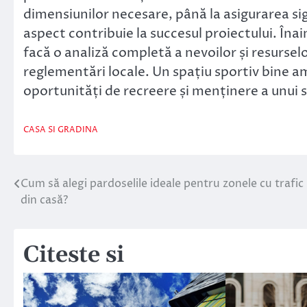
dimensiunilor necesare, până la asigurarea sigu
aspect contribuie la succesul proiectului. Îna
facă o analiză completă a nevoilor și resurselo
reglementări locale. Un spațiu sportiv bine am
oportunități de recreere și menținere a unui s
CASA SI GRADINA
Cum să alegi pardoselile ideale pentru zonele cu trafic
Navigare
din casă?
în
articole
Citeste si