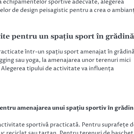
ea echipamentelor sportive adecvate, alegerea
telor de design peisagistic pentru a crea o ambian
vite pentru un spațiu sport în grădină
practicate într-un spațiu sport amenajat în grădin
ogging sau yoga, la amenajarea unor terenuri mici
legerea tipului de activitate va influența
 pentru amenajarea unui spațiu sportiv în grădi
ctivitate sportivă practicată. Pentru suprafețe d
uc reciclat sau tartan. Pentru terenuri de baschet