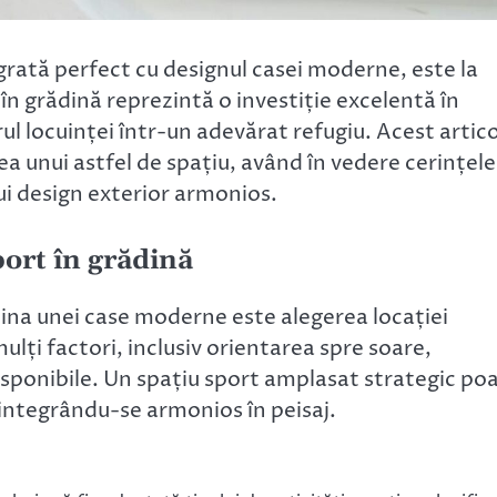
egrată perfect cu designul casei moderne, este la
n grădină reprezintă o investiție excelentă în
l locuinței într-un adevărat refugiu. Acest artico
 unui astfel de spațiu, având în vedere cerințele
nui design exterior armonios.
port în grădină
dina unei case moderne este alegerea locației
lți factori, inclusiv orientarea spre soare,
disponibile. Un spațiu sport amplasat strategic po
, integrându-se armonios în peisaj.