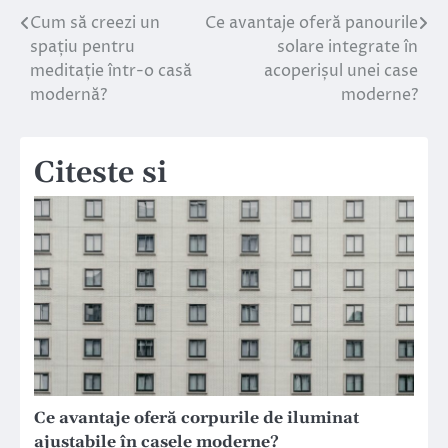
Cum să creezi un
Ce avantaje oferă panourile
Navigare
spațiu pentru
solare integrate în
în
meditație într-o casă
acoperișul unei case
modernă?
moderne?
articole
Citeste si
Ce avantaje oferă corpurile de iluminat
ajustabile în casele moderne?