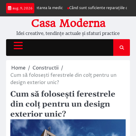
Skip
mpun prezentarea la medic
Când sunt suficiente reparațiile de acoperiș și c
aug. 9, 2026
to
content
Casa Moderna
Idei creative, tendințe actuale și sfaturi practice
Home
Constructii
Cum să folosești ferestrele din colț pentru un
design exterior unic?
Cum să folosești ferestrele
din colț pentru un design
exterior unic?