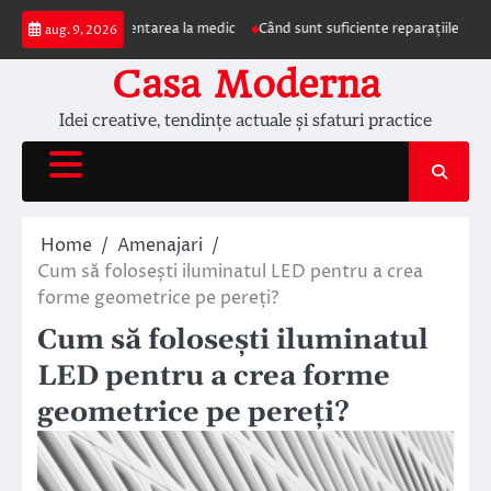
Skip
e impun prezentarea la medic
Când sunt suficiente reparațiile de acoperiș 
aug. 9, 2026
to
content
Casa Moderna
Idei creative, tendințe actuale și sfaturi practice
Home
Amenajari
Cum să folosești iluminatul LED pentru a crea
forme geometrice pe pereți?
Cum să folosești iluminatul
LED pentru a crea forme
geometrice pe pereți?