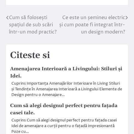
Cum să folosești
Ce este un șemineu electric
Navigare
spațiul de sub scări
și cum poate fi integrat într-
în
într-un mod practic?
un design modern?
articole
Citeste si
Amenajarea Interioară a Livingului: Stiluri și
Idei.
Cuprins Importanța Amenajărilor Interioare în Living Stiluri
și Tendințe în Amenajarea Interioară a Livingului Elemente de
Design pentru o Amenajare…
Cum să alegi designul perfect pentru fațada
casei tale.
Cuprins Cum să alegi designul perfect pentru fațada casei
Idei de amenajare a curții pentru o fațadă impresionantă
Poze cu…