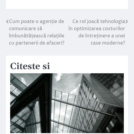
Cum poate o agenție de
Ce rol joacă tehnologia
Navigare
comunicare să
în optimizarea costurilor
în
îmbunătățească relațiile
de întreținere a unei
cu partenerii de afaceri?
case moderne?
articole
Citeste si