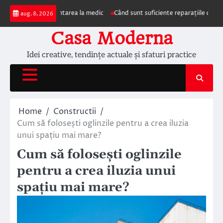
Skip
mpun prezentarea la medic
Când sunt suficiente reparațiile de acoperiș și c
aug. 8, 2026
to
content
Casa Moderna
Idei creative, tendințe actuale și sfaturi practice
Home
Constructii
Cum să folosești oglinzile pentru a crea iluzia
unui spațiu mai mare?
Cum să folosești oglinzile
pentru a crea iluzia unui
spațiu mai mare?