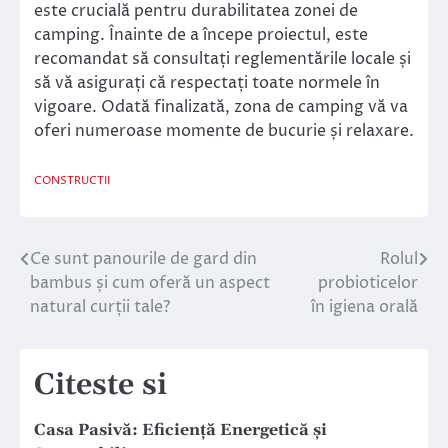
este crucială pentru durabilitatea zonei de
camping. Înainte de a începe proiectul, este
recomandat să consultați reglementările locale și
să vă asigurați că respectați toate normele în
vigoare. Odată finalizată, zona de camping vă va
oferi numeroase momente de bucurie și relaxare.
CONSTRUCTII
Ce sunt panourile de gard din
Rolul
Navigare
bambus și cum oferă un aspect
probioticelor
în
natural curții tale?
în igiena orală
articole
Citeste si
Casa Pasivă: Eficiență Energetică și