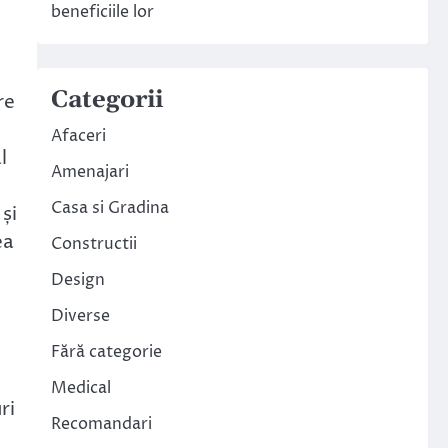
beneficiile lor
Categorii
re
Afaceri
l
Amenajari
u
Casa si Gradina
și
ea
Constructii
Design
Diverse
Fără categorie
Medical
ri
Recomandari