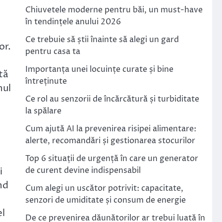
Chiuvetele moderne pentru băi, un must-have
în tendințele anului 2026
Ce trebuie să știi înainte să alegi un gard
or.
pentru casa ta
Importanța unei locuințe curate și bine
tă
întreținute
nul
Ce rol au senzorii de încărcătură și turbiditate
la spălare
Cum ajută AI la prevenirea risipei alimentare:
alerte, recomandări și gestionarea stocurilor
Top 6 situații de urgență în care un generator
i
de curent devine indispensabil
nd
Cum alegi un uscător potrivit: capacitate,
senzori de umiditate și consum de energie
el
De ce prevenirea dăunătorilor ar trebui luată în