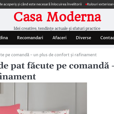
 când este necesară înlocuirea învelitorii
Rulouri exterioare Comfortex 
Casa Moderna
Idei creative, tendințe actuale și sfaturi practice
dina
Recomandari
Afaceri
Diverse
Conta
ăcute pe comandă – un plus de confort și rafinament
e de pat făcute pe comandă 
afinament