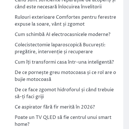
Când sunt suficiente reparațiile de acoperiș și
când este necesară înlocuirea învelitorii
Rulouri exterioare Comfortex pentru ferestre
expuse la soare, vânt și zgomot
Cum schimbă AI electrocasnicele moderne?
Colecistectomie laparoscopică București:
pregătire, intervenție și recuperare
Cum îți transformi casa într-una inteligentă?
De ce pornește greu motocoasa și ce rol are o
bujie motocoasă
De ce face zgomot hidroforul și când trebuie
să-ți faci griji
Ce aspirator fără fir merită în 2026?
Poate un TV QLED să fie centrul unui smart
home?