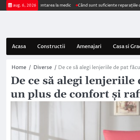
Skip
pun prezentarea la medic
Când sunt suficiente reparațiile de acoperiș și
aug. 6, 2026
to
content
Acasa
Constructii
Amenajari
Casa si Gra
Home
Diverse
De ce să alegi lenjeriile de pat f
De ce să alegi lenjeriil
un plus de confort și r