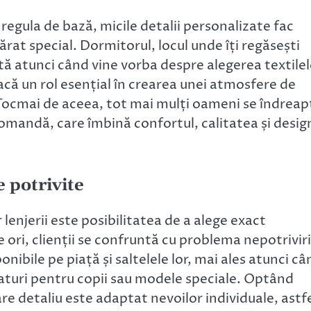
 regula de bază, micile detalii personalizate fac
ărat special. Dormitorul, locul unde îți regăsești
ită atunci când vine vorba despre alegerea textilel
oacă un rol esențial în crearea unei atmosfere de
 Tocmai de aceea, tot mai mulți oameni se îndreap
 comandă, care îmbină confortul, calitatea și desig
 potrivite
lenjerii este posibilitatea de a alege exact
 ori, clienții se confruntă cu problema nepotriviri
onibile pe piață și saltelele lor, mai ales atunci câ
aturi pentru copii sau modele speciale. Optând
e detaliu este adaptat nevoilor individuale, astf