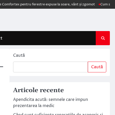
pentru ferestre expuse la soare, vânt și zgomot
Cum schimbă AI elect
ct
Caută
–
Caută
Articole recente
Apendicita acută: semnele care impun
prezentarea la medic