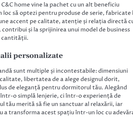
a C&C home vine la pachet cu un alt beneficiu
n loc să optezi pentru produse de serie, fabricate 
ne accent pe calitate, atenție și relația directă c
, contribui și la sprijinirea unui model de business
 cantității.
lii personalizate
andă sunt multiple și incontestabile: dimensiuni
litate, libertatea de a alege designul dorit,
 plus de eleganță pentru dormitorul tău. Alegând
ntr-o simplă lenjerie, ci într-o experiență de
tău merită să fie un sanctuar al relaxării, iar
u a transforma acest spațiu într-un loc cu adevăr