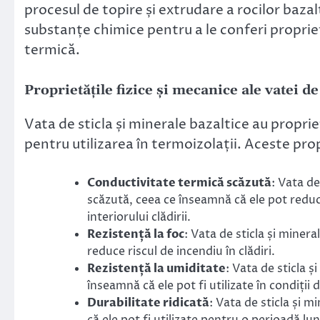
procesul de topire și extrudare a rocilor bazal
substanțe chimice pentru a le conferi proprietă
termică.
Proprietățile fizice și mecanice ale vatei de
Vata de sticla și minerale bazaltice au proprie
pentru utilizarea în termoizolații. Aceste prop
Conductivitate termică scăzută
: Vata de
scăzută, ceea ce înseamnă că ele pot redu
interiorului clădirii.
Rezistență la foc
: Vata de sticla și miner
reduce riscul de incendiu în clădiri.
Rezistență la umiditate
: Vata de sticla ș
înseamnă că ele pot fi utilizate în condiții 
Durabilitate ridicată
: Vata de sticla și m