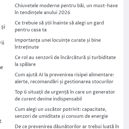
Chiuvetele moderne pentru băi, un must-have
în tendințele anului 2026
Ce trebuie să știi înainte să alegi un gard
 și
pentru casa ta
Importanța unei locuințe curate și bine
ii
întreținute
Ce rol au senzorii de încărcătură și turbiditate
la spălare
ie
Cum ajută AI la prevenirea risipei alimentare:
alerte, recomandări și gestionarea stocurilor
Top 6 situații de urgență în care un generator
de curent devine indispensabil
Cum alegi un uscător potrivit: capacitate,
senzori de umiditate și consum de energie
t
De ce prevenirea dăunătorilor ar trebui luată în