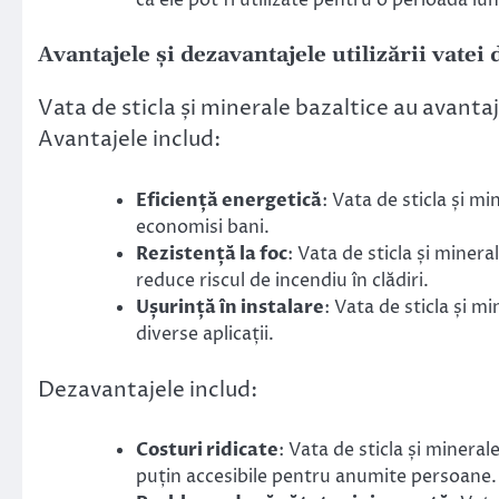
că ele pot fi utilizate pentru o perioadă lu
Avantajele și dezavantajele utilizării vatei 
Vata de sticla și minerale bazaltice au avantaje
Avantajele includ:
Eficiență energetică
: Vata de sticla și m
economisi bani.
Rezistență la foc
: Vata de sticla și miner
reduce riscul de incendiu în clădiri.
Ușurință în instalare
: Vata de sticla și mi
diverse aplicații.
Dezavantajele includ:
Costuri ridicate
: Vata de sticla și minera
puțin accesibile pentru anumite persoane.