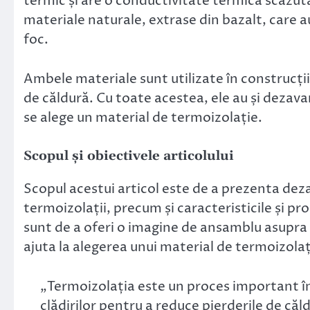
termic și are o conductivitate termică scăzută
materiale naturale, extrase din bazalt, care a
foc.
Ambele materiale sunt utilizate în construcții 
de căldură. Cu toate acestea, ele au și dezava
se alege un material de termoizolație.
Scopul și obiectivele articolului
Scopul acestui articol este de a prezenta dezav
termoizolații, precum și caracteristicile și pr
sunt de a oferi o imagine de ansamblu asupra i
ajuta la alegerea unui material de termoizola
„Termoizolația este un proces important în 
clădirilor pentru a reduce pierderile de căl