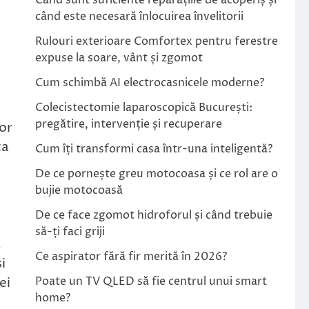
Când sunt suficiente reparațiile de acoperiș și
când este necesară înlocuirea învelitorii
Rulouri exterioare Comfortex pentru ferestre
expuse la soare, vânt și zgomot
Cum schimbă AI electrocasnicele moderne?
Colecistectomie laparoscopică București:
pregătire, intervenție și recuperare
lor
ta
Cum îți transformi casa într-una inteligentă?
De ce pornește greu motocoasa și ce rol are o
bujie motocoasă
De ce face zgomot hidroforul și când trebuie
să-ți faci griji
,
Ce aspirator fără fir merită în 2026?
i
ei
Poate un TV QLED să fie centrul unui smart
home?