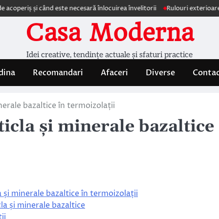
ș și când este necesară înlocuirea învelitorii
Rulouri exterioare Comfor
Casa Moderna
Idei creative, tendințe actuale și sfaturi practice
dina
Recomandari
Afaceri
Diverse
Conta
nerale bazaltice în termoizolații
ticla și minerale bazaltice
 și minerale bazaltice în termoizolații
cla și minerale bazaltice
ii