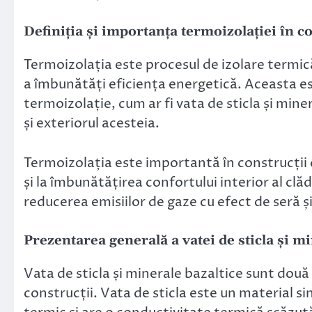
Definiția și importanța termoizolației în c
Termoizolația este procesul de izolare termică 
a îmbunătăți eficiența energetică. Aceasta est
termoizolație, cum ar fi vata de sticla și miner
și exteriorul acesteia.
Termoizolația este importantă în construcții
și la îmbunătățirea confortului interior al cl
reducerea emisiilor de gaze cu efect de seră și
Prezentarea generală a vatei de sticla și m
Vata de sticla și minerale bazaltice sunt dou
construcții. Vata de sticla este un material sin