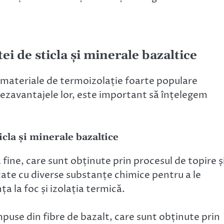
tei de sticla și minerale bazaltice
ă materiale de termoizolație foarte populare
e dezavantajele lor, este important să înțelegem
icla și minerale bazaltice
 fine, care sunt obținute prin procesul de topire ș
atate cu diverse substanțe chimice pentru a le
ța la foc și izolația termică.
puse din fibre de bazalt, care sunt obținute prin