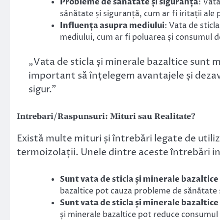
Probleme de sănătate și siguranță
: Vat
sănătate și siguranță, cum ar fi iritații ale pi
Influența asupra mediului
: Vata de sticl
mediului, cum ar fi poluarea și consumul d
„Vata de sticla și minerale bazaltice sunt 
important să înțelegem avantajele și dezavan
sigur.”
Intrebari/Raspunsuri: Mituri sau Realitate?
Există multe mituri și întrebări legate de utili
termoizolații. Unele dintre aceste întrebări i
Sunt vata de sticla și minerale bazaltic
bazaltice pot cauza probleme de sănătate și s
Sunt vata de sticla și minerale bazaltic
și minerale bazaltice pot reduce consumul 