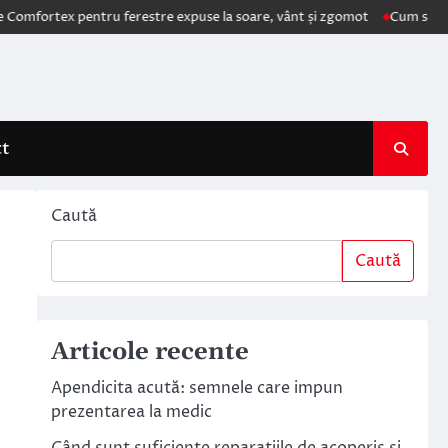
tex pentru ferestre expuse la soare, vânt și zgomot
Cum schimbă AI el
ct
Caută
Caută
Articole recente
Apendicita acută: semnele care impun
prezentarea la medic