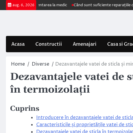
Skip
 impun prezentarea la medic
Când sunt suficiente reparațiile de acoperi
aug. 6, 2026
to
content
Acasa
Constructii
Amenajari
Casa si Gra
Home
Diverse
Dezavantajele vatei de sticla și mi
Dezavantajele vatei de s
în termoizolații
Cuprins
Introducere în dezavantajele vatei de sticla
Caracteristicile și proprietățile vatei de sti
Dezavantajele vatei de sticla în termoizolaț