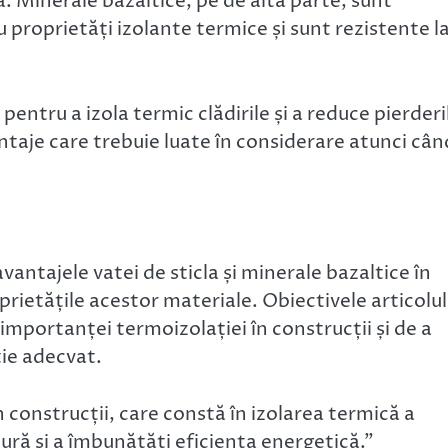
. Minerale bazaltice, pe de altă parte, sunt
u proprietăți izolante termice și sunt rezistente l
pentru a izola termic clădirile și a reduce pierderi
ntaje care trebuie luate în considerare atunci cân
antajele vatei de sticla și minerale bazaltice în
oprietățile acestor materiale. Obiectivele articolul
mportanței termoizolației în construcții și de a
ție adecvat.
construcții, care constă în izolarea termică a
dură și a îmbunătăți eficiența energetică.”