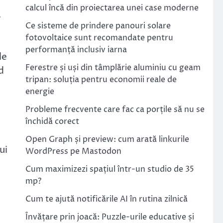
calcul încă din proiectarea unei case moderne
a
Ce sisteme de prindere panouri solare
fotovoltaice sunt recomandate pentru
performanță inclusiv iarna
le
Ferestre și uși din tâmplărie aluminiu cu geam
d
tripan: soluția pentru economii reale de
energie
Probleme frecvente care fac ca porțile să nu se
închidă corect
Open Graph și preview: cum arată linkurile
ui
WordPress pe Mastodon
Cum maximizezi spațiul într-un studio de 35
mp?
Cum te ajută notificările AI în rutina zilnică
Învățare prin joacă: Puzzle-urile educative și