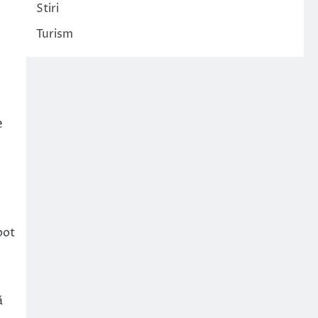
Stiri
Turism
e
pot
ă