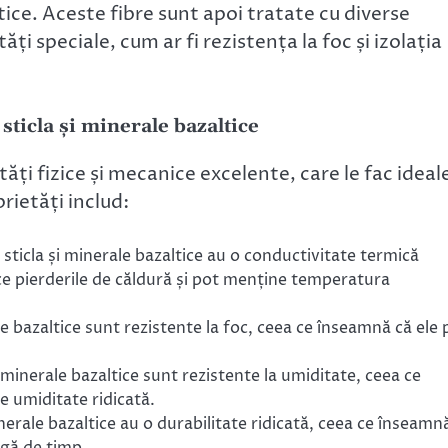
tice. Aceste fibre sunt apoi tratate cu diverse
ți speciale, cum ar fi rezistența la foc și izolația
 sticla și minerale bazaltice
tăți fizice și mecanice excelente, care le fac ideal
rietăți includ:
 sticla și minerale bazaltice au o conductivitate termică
ce pierderile de căldură și pot menține temperatura
ale bazaltice sunt rezistente la foc, ceea ce înseamnă că ele 
i minerale bazaltice sunt rezistente la umiditate, ceea ce
de umiditate ridicată.
inerale bazaltice au o durabilitate ridicată, ceea ce înseamn