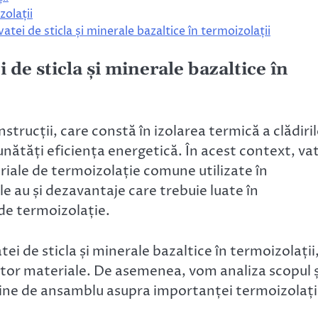
zolații
atei de sticla și minerale bazaltice în termoizolații
 de sticla și minerale bazaltice în
trucții, care constă în izolarea termică a clădiri
unătăți eficiența energetică. În acest context, va
riale de termoizolație comune utilizate în
e au și dezavantaje care trebuie luate în
de termoizolație.
ei de sticla și minerale bazaltice în termoizolații
estor materiale. De asemenea, vom analiza scopul ș
agine de ansamblu asupra importanței termoizolați