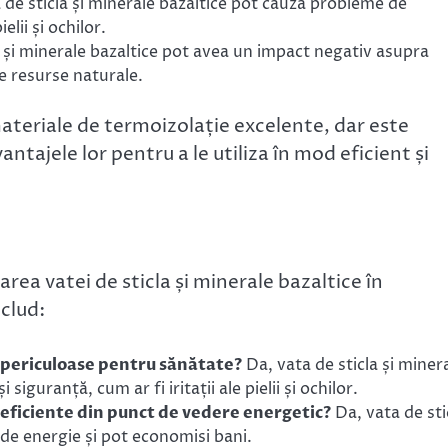
a de sticla și minerale bazaltice pot cauza probleme de
elii și ochilor.
a și minerale bazaltice pot avea un impact negativ asupra
e resurse naturale.
materiale de termoizolație excelente, dar este
tajele lor pentru a le utiliza în mod eficient și
zarea vatei de sticla și minerale bazaltice în
nclud:
e periculoase pentru sănătate?
Da, vata de sticla și miner
iguranță, cum ar fi iritații ale pielii și ochilor.
e eficiente din punct de vedere energetic?
Da, vata de sti
de energie și pot economisi bani.