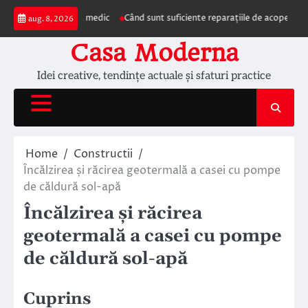
Skip
ezentarea la medic
Când sunt suficiente reparațiile de acoperiș și când este
aug. 8, 2026
to
content
Casa Moderna
Idei creative, tendințe actuale și sfaturi practice
Home
Constructii
Încălzirea și răcirea geotermală a casei cu pompe
de căldură sol-apă
Încălzirea și răcirea
geotermală a casei cu pompe
de căldură sol-apă
Cuprins