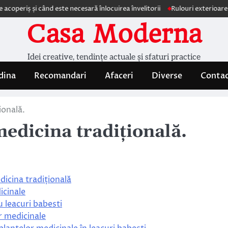
 și când este necesară înlocuirea învelitorii
Rulouri exterioare Comfort
Casa Moderna
Idei creative, tendințe actuale și sfaturi practice
dina
Recomandari
Afaceri
Diverse
Conta
ională.
medicina tradițională.
dicina tradițională
icinale
u leacuri babesti
r medicinale