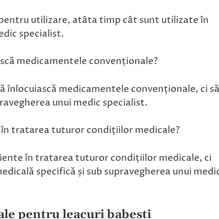
entru utilizare, atâta timp cât sunt utilizate în
dic specialist.
uiască medicamentele convenționale?
să înlocuiască medicamentele convenționale, ci s
pravegherea unui medic specialist.
în tratarea tuturor condițiilor medicale?
ente în tratarea tuturor condițiilor medicale, ci
a medicală specifică și sub supravegherea unui medi
ale pentru leacuri babesti