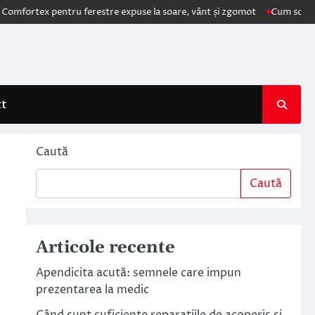
ex pentru ferestre expuse la soare, vânt și zgomot
Cum schimbă AI el
ct
Caută
Caută
Articole recente
Apendicita acută: semnele care impun
prezentarea la medic