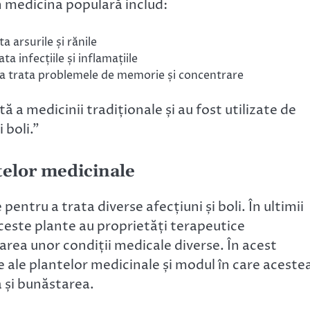
n medicina populară includ:
ta arsurile și rănile
ata infecțiile și inflamațiile
u a trata problemele de memorie și concentrare
 a medicinii tradiționale și au fost utilizate de
 boli.”
ntelor medicinale
pentru a trata diverse afecțiuni și boli. În ultimii
aceste plante au proprietăți terapeutice
atarea unor condiții medicale diverse. În acest
e ale plantelor medicinale și modul în care aceste
a și bunăstarea.