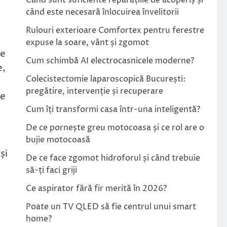
Când sunt suficiente reparațiile de acoperiș și
când este necesară înlocuirea învelitorii
Rulouri exterioare Comfortex pentru ferestre
expuse la soare, vânt și zgomot
se
Cum schimbă AI electrocasnicele moderne?
e,
Colecistectomie laparoscopică București:
pregătire, intervenție și recuperare
le
Cum îți transformi casa într-una inteligentă?
De ce pornește greu motocoasa și ce rol are o
bujie motocoasă
și
De ce face zgomot hidroforul și când trebuie
să-ți faci griji
Ce aspirator fără fir merită în 2026?
Poate un TV QLED să fie centrul unui smart
home?