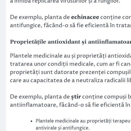
a inhiba replicarea virusurilor și a fungilor.
De exemplu, planta de
echinacee
conține comp
antifungice, făcând-o să fie eficientă în tratare
Proprietățile antioxidant și antiinflamatoa
Plantele medicinale au și proprietăți antioxida
tratarea unor condiții medicale, cum ar fi can
proprietăți sunt datorate prezenței compușilor
care au capacitatea de a neutraliza radicalii li
De exemplu, planta de
știr
conține compuși bi
antiinflamatoare, făcând-o să fie eficientă în 
Plantele medicinale au proprietăți terapeut
antivirale și antifungice.