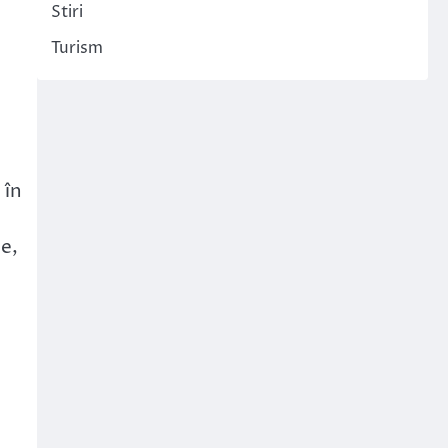
Stiri
Turism
 în
le,