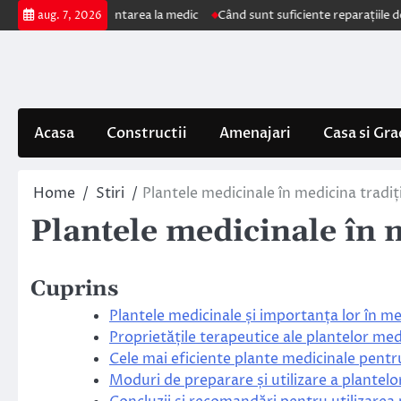
Skip
 impun prezentarea la medic
Când sunt suficiente reparațiile de acoperiș
aug. 7, 2026
to
content
Acasa
Constructii
Amenajari
Casa si Gra
Home
Stiri
Plantele medicinale în medicina tradiț
Plantele medicinale în 
Cuprins
Plantele medicinale și importanța lor în me
Proprietățile terapeutice ale plantelor med
Cele mai eficiente plante medicinale pentr
Moduri de preparare și utilizare a plantelo