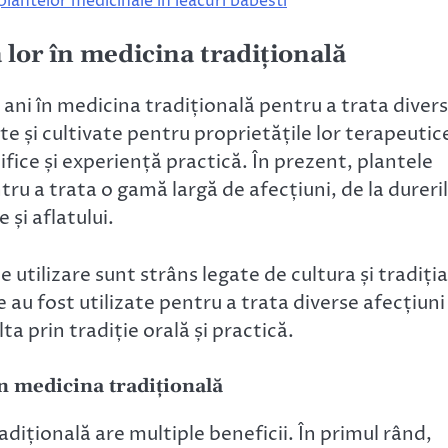
plantelor medicinale în leacuri babesti
 lor în medicina tradițională
e ani în medicina tradițională pentru a trata diver
ate și cultivate pentru proprietățile lor terapeutic
ifice și experiență practică. În prezent, plantele
tru a trata o gamă largă de afecțiuni, de la dureri
și aflatului.
de utilizare sunt strâns legate de cultura și tradiția
 au fost utilizate pentru a trata diverse afecțiuni 
lta prin tradiție orală și practică.
în medicina tradițională
adițională are multiple beneficii. În primul rând,