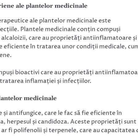
riene ale plantelor medicinale
erapeutice ale plantelor medicinale este
fecțiile. Plantele medicinale conțin compuși
 alcaloizii, care au proprietăți antiinflamatoare și
ie eficiente în tratarea unor condiții medicale, cu
iene.
puși bioactivi care au proprietăți antiinflamatoa
tratarea inflamației și infecțiilor.
plantelor medicinale
și antifungice, care le fac să fie eficiente în
pa, herpesul și candidoza. Aceste proprietăți sunt
r fi polifenolii și terpenele, care au capacitatea 