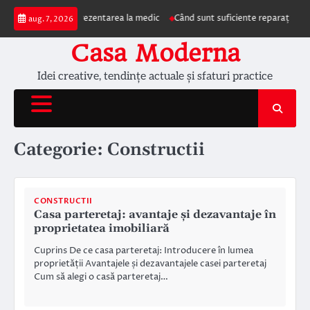
Skip
e care impun prezentarea la medic
Când sunt suficiente reparațiile de acop
aug. 7, 2026
to
content
Casa Moderna
Idei creative, tendințe actuale și sfaturi practice
Categorie:
Constructii
CONSTRUCTII
Casa parteretaj: avantaje și dezavantaje în
proprietatea imobiliară
Cuprins De ce casa parteretaj: Introducere în lumea
proprietății Avantajele și dezavantajele casei parteretaj
Cum să alegi o casă parteretaj…