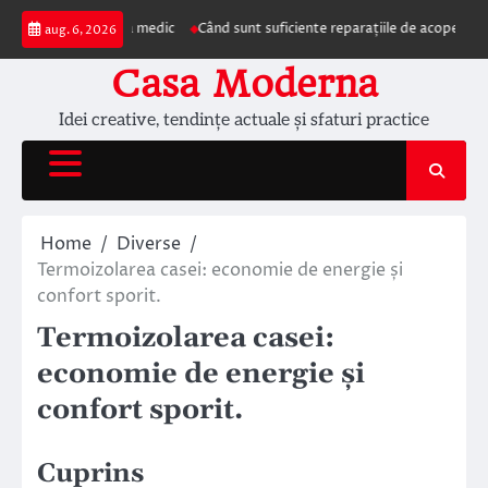
Skip
ezentarea la medic
Când sunt suficiente reparațiile de acoperiș și când este
aug. 6, 2026
to
content
Casa Moderna
Idei creative, tendințe actuale și sfaturi practice
Home
Diverse
Termoizolarea casei: economie de energie și
confort sporit.
Termoizolarea casei:
economie de energie și
confort sporit.
Cuprins