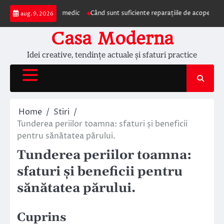
Skip
ezentarea la medic
Când sunt suficiente reparațiile de acoperiș și când este
aug. 9, 2026
to
content
Casa Moderna
Idei creative, tendințe actuale și sfaturi practice
Home
Stiri
Tunderea periilor toamna: sfaturi și beneficii
pentru sănătatea părului.
Tunderea periilor toamna:
sfaturi și beneficii pentru
sănătatea părului.
Cuprins