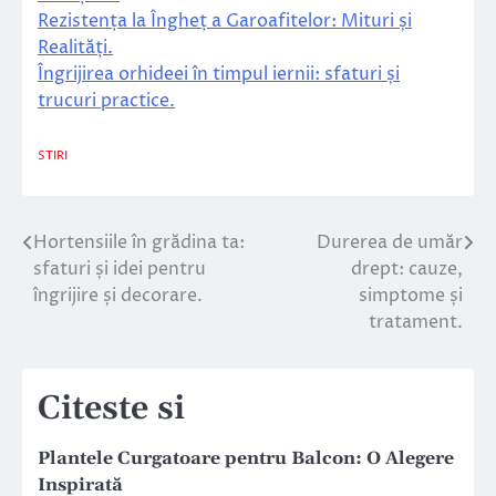
Rezistența la Îngheț a Garoafitelor: Mituri și
Realități.
Îngrijirea orhideei în timpul iernii: sfaturi și
trucuri practice.
STIRI
Hortensiile în grădina ta:
Durerea de umăr
Navigare
sfaturi și idei pentru
drept: cauze,
în
îngrijire și decorare.
simptome și
tratament.
articole
Citeste si
Plantele Curgatoare pentru Balcon: O Alegere
Inspirată