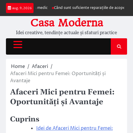
Skip
ezentarea la medic
Când sunt suficiente reparațiile de acoperiș și când este
aug. 9, 2026
to
content
Casa Moderna
Idei creative, tendințe actuale și sfaturi practice
Home
Afaceri
Afaceri Mici pentru Femei: Oportunități și
Avantaje
Afaceri Mici pentru Femei:
Oportunități și Avantaje
Cuprins
Idei de Afaceri Mici pentru Femei: