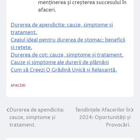
menținerea și creșterea succesului în
afaceri.
Durerea de apendicita: cauze, simptome și
tratament.
Ceaiul ideal pentru durerea de stomac: beneficii
și rețete.
Durerea de cot: cauze, simptome și tratament.
Cauze și simptome ale durerii de plămâni
Cum să Creezi O Grădină Unică și Relaxantă.
AFACERI
Durerea de apendicita:
Tendințele Afacerilor în
Navigare
cauze, simptome și
2024: Oportunități și
în
tratament.
Provocări.
articole