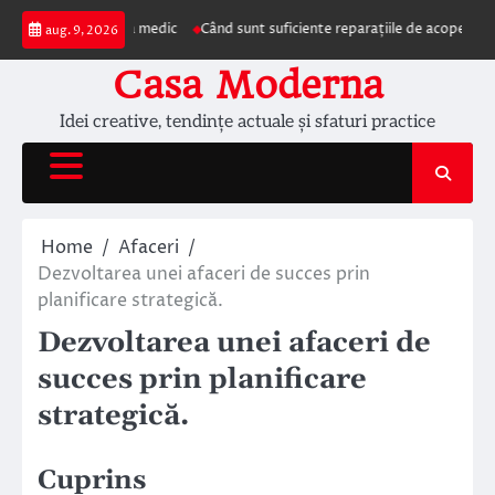
Skip
ezentarea la medic
Când sunt suficiente reparațiile de acoperiș și când este
aug. 9, 2026
to
content
Casa Moderna
Idei creative, tendințe actuale și sfaturi practice
Home
Afaceri
Dezvoltarea unei afaceri de succes prin
planificare strategică.
Dezvoltarea unei afaceri de
succes prin planificare
strategică.
Cuprins