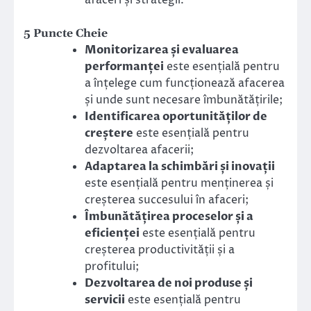
afaceri și strategii.
5 Puncte Cheie
Monitorizarea și evaluarea
performanței
este esențială pentru
a înțelege cum funcționează afacerea
și unde sunt necesare îmbunătățirile;
Identificarea oportunităților de
creștere
este esențială pentru
dezvoltarea afacerii;
Adaptarea la schimbări și inovații
este esențială pentru menținerea și
creșterea succesului în afaceri;
Îmbunătățirea proceselor și a
eficienței
este esențială pentru
creșterea productivității și a
profitului;
Dezvoltarea de noi produse și
servicii
este esențială pentru