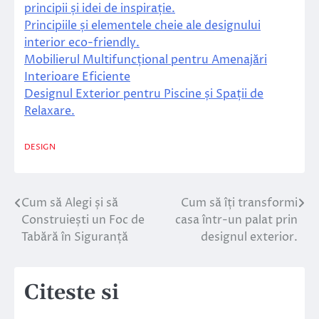
principii și idei de inspirație.
Principiile și elementele cheie ale designului
interior eco-friendly.
Mobilierul Multifuncțional pentru Amenajări
Interioare Eficiente
Designul Exterior pentru Piscine și Spații de
Relaxare.
DESIGN
Cum să Alegi și să
Cum să îți transformi
Navigare
Construiești un Foc de
casa într-un palat prin
în
Tabără în Siguranță
designul exterior.
articole
Citeste si