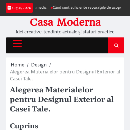
Skip
prezentarea la medic
Când sunt suficiente reparațiile de acoperiș și când e
aug. 6, 2026
to
content
Casa Moderna
Idei creative, tendințe actuale și sfaturi practice
Home
Design
Alegerea Materialelor pentru Designul Exterior al
Casei Tale.
Alegerea Materialelor
pentru Designul Exterior al
Casei Tale.
Cuprins