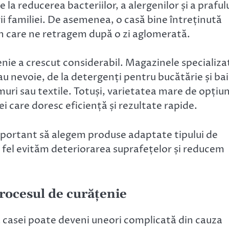
la reducerea bacteriilor, a alergenilor și a prafulu
i familiei. De asemenea, o casă bine întreținută
ul în care ne retragem după o zi aglomerată.
enie a crescut considerabil. Magazinele specializa
au nevoie, de la detergenți pentru bucătărie și ba
ri sau textile. Totuși, varietatea mare de opțiun
ei care doresc eficiență și rezultate rapide.
important să alegem produse adaptate tipului de
t fel evităm deteriorarea suprafețelor și reducem
procesul de curățenie
a casei poate deveni uneori complicată din cauza