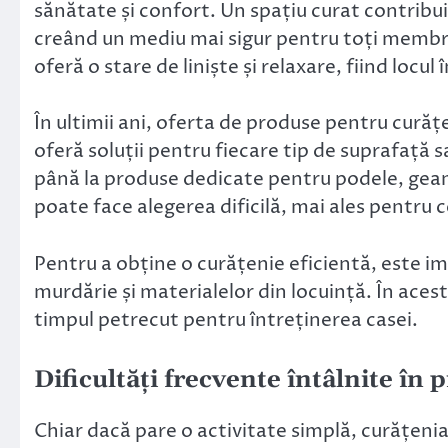
sănătate și confort. Un spațiu curat contribuie 
creând un mediu mai sigur pentru toți membri
oferă o stare de liniște și relaxare, fiind loc
În ultimii ani, oferta de produse pentru curăț
oferă soluții pentru fiecare tip de suprafață s
până la produse dedicate pentru podele, geamu
poate face alegerea dificilă, mai ales pentru c
Pentru a obține o curățenie eficientă, este 
murdărie și materialelor din locuință. În aces
timpul petrecut pentru întreținerea casei.
Dificultăți frecvente întâlnite în 
Chiar dacă pare o activitate simplă, curățeni