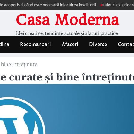
 și când este necesară înlocuirea învelitorii
Rulouri exterioare Comfort
Casa Moderna
Idei creative, tendințe actuale și sfaturi practice
dina
Recomandari
Afaceri
Diverse
Conta
 bine întreținute
 curate și bine întreținut