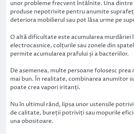
unor probleme frecvent întâlnite. Una dintre 
produse nepotrivite pentru anumite suprafețe
deteriora mobilierul sau pot lăsa urme pe supr
O altă dificultate este acumularea murdăriei î
electrocasnice, colțurile sau zonele din spate
permite acumularea prafului și a bacteriilor.
De asemenea, multe persoane folosesc prea mu
mai bun. În realitate, combinarea anumitor su
poate crea vapori iritanți.
Nu în ultimul rând, lipsa unor ustensile potri
de calitate, bureții potriviți sau mopurile efi
una obositoare.