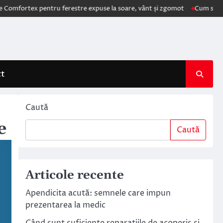
ex pentru ferestre expuse la soare, vânt și zgomot
Cum schimbă AI ele
ct
Caută
e
Caută
Articole recente
Apendicita acută: semnele care impun
prezentarea la medic