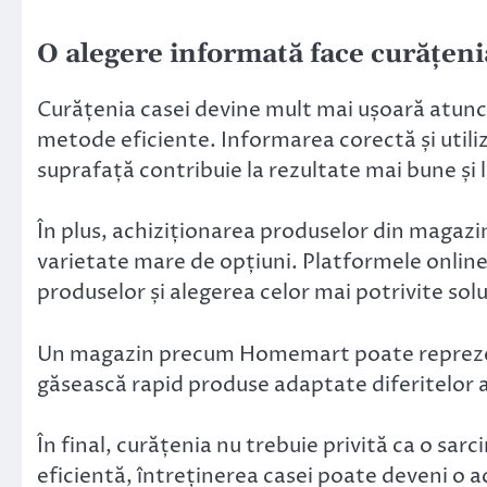
O alegere informată face curățen
Curățenia casei devine mult mai ușoară atunc
metode eficiente. Informarea corectă și utiliz
suprafață contribuie la rezultate mai bune și 
În plus, achiziționarea produselor din magazin
varietate mare de opțiuni. Platformele onli
produselor și alegerea celor mai potrivite solu
Un magazin precum Homemart poate reprezenta
găsească rapid produse adaptate diferitelor ac
În final, curățenia nu trebuie privită ca o sarc
eficientă, întreținerea casei poate deveni o a