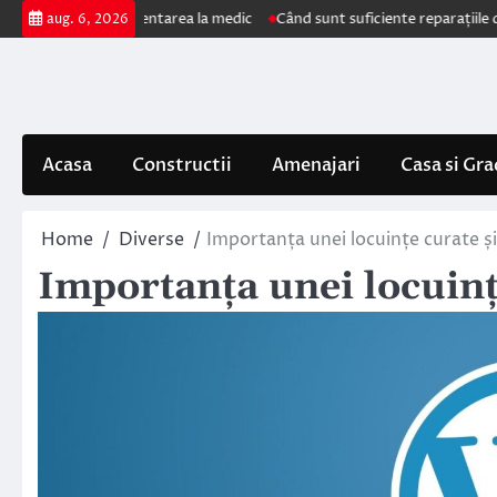
Skip
impun prezentarea la medic
Când sunt suficiente reparațiile de acoperiș
aug. 6, 2026
to
content
Acasa
Constructii
Amenajari
Casa si Gra
Home
Diverse
Importanța unei locuințe curate și
Importanța unei locuințe