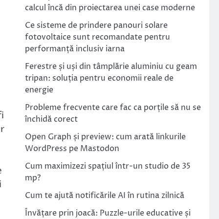
calcul încă din proiectarea unei case moderne
Ce sisteme de prindere panouri solare
fotovoltaice sunt recomandate pentru
performanță inclusiv iarna
Ferestre și uși din tâmplărie aluminiu cu geam
tripan: soluția pentru economii reale de
energie
Probleme frecvente care fac ca porțile să nu se
i
închidă corect
r
Open Graph și preview: cum arată linkurile
WordPress pe Mastodon
Cum maximizezi spațiul într-un studio de 35
e
mp?
i
Cum te ajută notificările AI în rutina zilnică
Învățare prin joacă: Puzzle-urile educative și