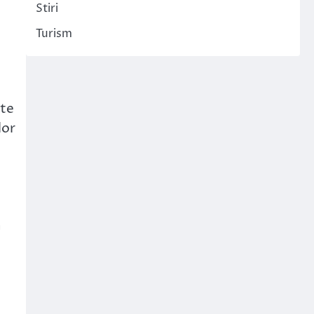
Stiri
Turism
ate
lor
n