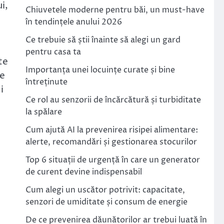
i,
Chiuvetele moderne pentru băi, un must-have
în tendințele anului 2026
Ce trebuie să știi înainte să alegi un gard
pentru casa ta
te
Importanța unei locuințe curate și bine
ie
întreținute
i
Ce rol au senzorii de încărcătură și turbiditate
la spălare
Cum ajută AI la prevenirea risipei alimentare:
alerte, recomandări și gestionarea stocurilor
Top 6 situații de urgență în care un generator
de curent devine indispensabil
Cum alegi un uscător potrivit: capacitate,
senzori de umiditate și consum de energie
De ce prevenirea dăunătorilor ar trebui luată în