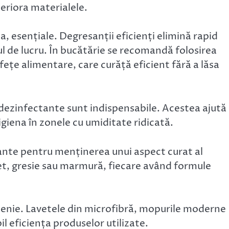
teriora materialele.
 esențiale. Degresanții eficienți elimină rapid
l de lucru. În bucătărie se recomandă folosirea
țe alimentare, care curăță eficient fără a lăsa
e dezinfectante sunt indispensabile. Acestea ajută 
giena în zonele cu umiditate ridicată.
ante pentru menținerea unui aspect curat al
het, gresie sau marmură, fiecare având formule
ățenie. Lavetele din microfibră, mopurile moderne
l eficiența produselor utilizate.