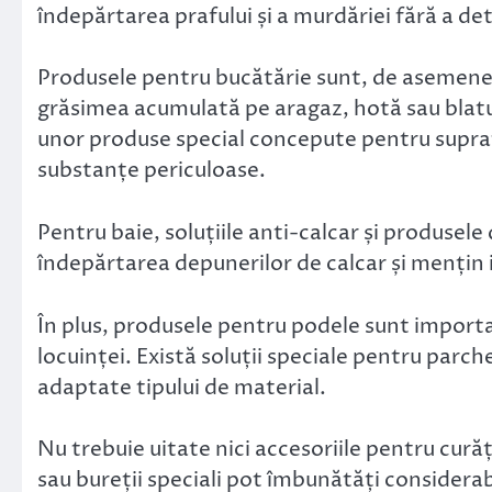
îndepărtarea prafului și a murdăriei fără a de
Produsele pentru bucătărie sunt, de asemenea,
grăsimea acumulată pe aragaz, hotă sau blatu
unor produse special concepute pentru suprafe
substanțe periculoase.
Pentru baie, soluțiile anti-calcar și produsel
îndepărtarea depunerilor de calcar și mențin i
În plus, produsele pentru podele sunt import
locuinței. Există soluții speciale pentru parc
adaptate tipului de material.
Nu trebuie uitate nici accesoriile pentru cur
sau bureții speciali pot îmbunătăți considerabi