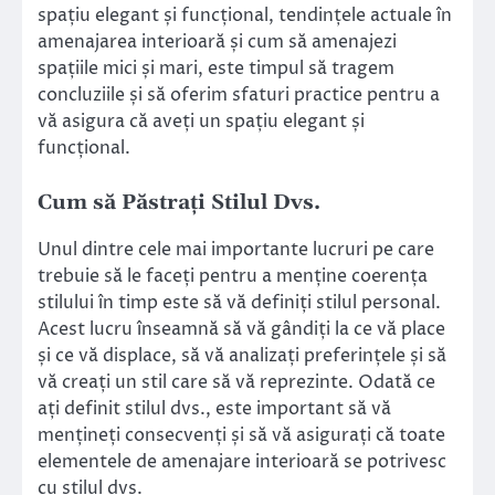
spațiu elegant și funcțional, tendințele actuale în
amenajarea interioară și cum să amenajezi
spațiile mici și mari, este timpul să tragem
concluziile și să oferim sfaturi practice pentru a
vă asigura că aveți un spațiu elegant și
funcțional.
Cum să Păstrați Stilul Dvs.
Unul dintre cele mai importante lucruri pe care
trebuie să le faceți pentru a menține coerența
stilului în timp este să vă definiți stilul personal.
Acest lucru înseamnă să vă gândiți la ce vă place
și ce vă displace, să vă analizați preferințele și să
vă creați un stil care să vă reprezinte. Odată ce
ați definit stilul dvs., este important să vă
mențineți consecvenți și să vă asigurați că toate
elementele de amenajare interioară se potrivesc
cu stilul dvs.