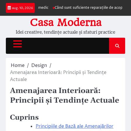
Skip
rezentarea la medic
Când sunt suficiente reparațiile de acoperiș și când est
aug. 10, 2026
to
content
Casa Moderna
Idei creative, tendințe actuale și sfaturi practice
Home
Design
Amenajarea Interioară: Principii și Tendințe
Actuale
Amenajarea Interioară:
Principii și Tendințe Actuale
Cuprins
Principiile de Bază ale Amenajărilor