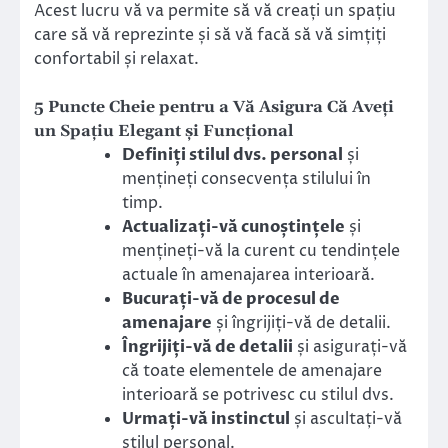
Acest lucru vă va permite să vă creați un spațiu
care să vă reprezinte și să vă facă să vă simțiți
confortabil și relaxat.
5 Puncte Cheie pentru a Vă Asigura Că Aveți
un Spațiu Elegant și Funcțional
Definiți stilul dvs. personal
și
mențineți consecvența stilului în
timp.
Actualizați-vă cunoștințele
și
mențineți-vă la curent cu tendințele
actuale în amenajarea interioară.
Bucurați-vă de procesul de
amenajare
și îngrijiți-vă de detalii.
Îngrijiți-vă de detalii
și asigurați-vă
că toate elementele de amenajare
interioară se potrivesc cu stilul dvs.
Urmați-vă instinctul
și ascultați-vă
stilul personal.