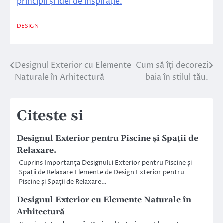
principii și idei de inspirație.
DESIGN
Designul Exterior cu Elemente
Cum să îți decorezi
Navigare
Naturale în Arhitectură
baia în stilul tău.
în
articole
Citeste si
Designul Exterior pentru Piscine și Spații de
Relaxare.
Cuprins Importanța Designului Exterior pentru Piscine și
Spații de Relaxare Elemente de Design Exterior pentru
Piscine și Spații de Relaxare…
Designul Exterior cu Elemente Naturale în
Arhitectură