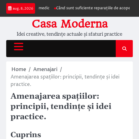
Skip
zentarea la medic
Când sunt suficiente reparațiile de acoperiș și când este
aug. 8, 2026
to
content
Casa Moderna
Idei creative, tendințe actuale și sfaturi practice
Home
Amenajari
Amenajarea spațiilor: principii, tendințe și idei
practice.
Amenajarea spațiilor:
principii, tendințe și idei
practice.
Cuprins