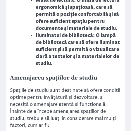
Masa de lectură: O masă de lectură
ergonomică și spațioasă, care să
permită o poziție confortabilă și să
ofere suficient spațiu pentru
documente și materiale de studiu.
Iluminatul de bibliotecă: O lampă
de bibliotecă care să ofere iluminat
suficient și să permită o vizualizare
clară a textelor și a materialelor de
studiu.
Amenajarea spațiilor de studiu
Spațiile de studiu sunt destinate să ofere condiții
optime pentru învățătură și dezvoltare, și
necesită o amenajare atentă și funcțională.
Înainte de a începe amenajarea spațiilor de
studiu, trebuie să luați în considerare mai mulți
factori, cum ar fi: