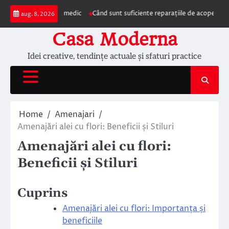
Skip
ezentarea la medic
Când sunt suficiente reparațiile de acoperiș și când este
aug. 8, 2026
to
content
Casa Moderna
Idei creative, tendințe actuale și sfaturi practice
Home
Amenajari
Amenajări alei cu flori: Beneficii și Stiluri
Amenajări alei cu flori:
Beneficii și Stiluri
Cuprins
Amenajări alei cu flori: Importanța și
beneficiile