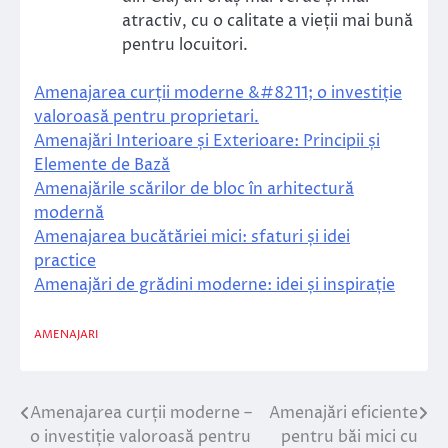
atractiv, cu o calitate a vieții mai bună
pentru locuitori.
Amenajarea curții moderne &#8211; o investiție
valoroasă pentru proprietari.
Amenajări Interioare și Exterioare: Principii și
Elemente de Bază
Amenajările scărilor de bloc în arhitectură
modernă
Amenajarea bucătăriei mici: sfaturi și idei
practice
Amenajări de grădini moderne: idei și inspirație
AMENAJARI
Amenajarea curții moderne –
Amenajări eficiente
Navigare
o investiție valoroasă pentru
pentru băi mici cu