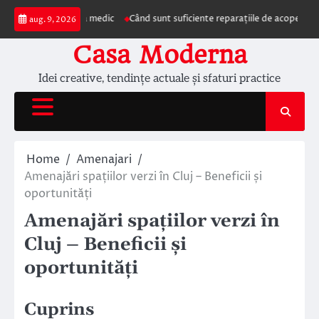
Skip
ezentarea la medic
Când sunt suficiente reparațiile de acoperiș și când este
aug. 9, 2026
to
content
Casa Moderna
Idei creative, tendințe actuale și sfaturi practice
Home
Amenajari
Amenajări spațiilor verzi în Cluj – Beneficii și
oportunități
Amenajări spațiilor verzi în
Cluj – Beneficii și
oportunități
Cuprins