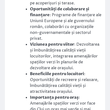
pe acoperișuri și terase.
Oportunități de colaborare și
finanțare
: Programe de finanțare ale
Uniunii Europene și ale guvernului
român, colaborări cu organizațiile
non-guvernamentale și sectorul
privat.
Viziunea pentru viitor
: Dezvoltarea
și îmbunătățirea calității vieții
locuitorilor, integrarea amenajărilor
spațiilor verzi în planurile de
dezvoltare ale orașului.
Beneficiile pentru locuitori
:
Oportunități de recreere și relaxare,
îmbunătățirea calității vieții și
atractivitatea orașului.
Importanța pentru oraș
:
Amenajările spațiilor verzi vor face
din Cluj un oraș mai verde și mai