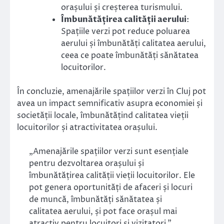
orașului și creșterea turismului.
Îmbunătățirea calității aerului
:
Spațiile verzi pot reduce poluarea
aerului și îmbunătăți calitatea aerului,
ceea ce poate îmbunătăți sănătatea
locuitorilor.
În concluzie, amenajările spațiilor verzi în Cluj pot
avea un impact semnificativ asupra economiei și
societății locale, îmbunătățind calitatea vieții
locuitorilor și atractivitatea orașului.
„Amenajările spațiilor verzi sunt esențiale
pentru dezvoltarea orașului și
îmbunătățirea calității vieții locuitorilor. Ele
pot genera oportunități de afaceri și locuri
de muncă, îmbunătăți sănătatea și
calitatea aerului, și pot face orașul mai
atractiv pentru locuitori și vizitatori.”