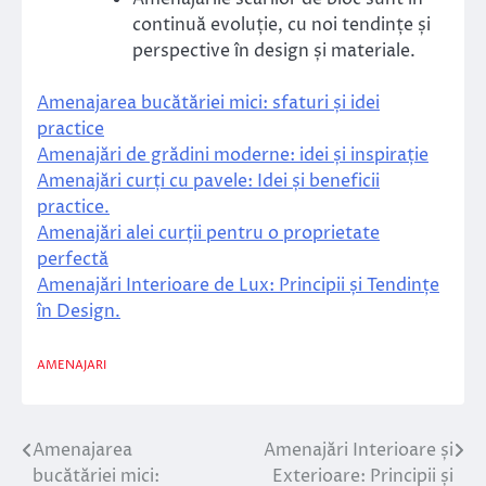
continuă evoluție, cu noi tendințe și
perspective în design și materiale.
Amenajarea bucătăriei mici: sfaturi și idei
practice
Amenajări de grădini moderne: idei și inspirație
Amenajări curți cu pavele: Idei și beneficii
practice.
Amenajări alei curții pentru o proprietate
perfectă
Amenajări Interioare de Lux: Principii și Tendințe
în Design.
AMENAJARI
Amenajarea
Amenajări Interioare și
Navigare
bucătăriei mici:
Exterioare: Principii și