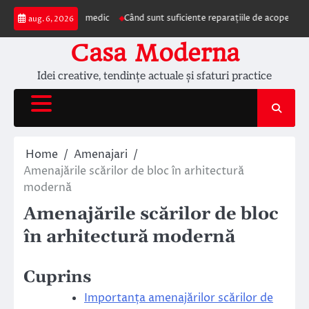
Skip
zentarea la medic
Când sunt suficiente reparațiile de acoperiș și când este 
aug. 6, 2026
to
content
Casa Moderna
Idei creative, tendințe actuale și sfaturi practice
Home
Amenajari
Amenajările scărilor de bloc în arhitectură
modernă
Amenajările scărilor de bloc
în arhitectură modernă
Cuprins
Importanța amenajărilor scărilor de