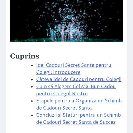
Cuprins
Idei Cadouri Secret Santa pentru
Colegi: Introducere
Câteva Idei de Cadouri pentru Colegii
Cum să Alegem Cel Mai Bun Cadou
pentru Colegul Nostru
Etapele pentru a Organiza un Schimb
de Cadouri Secret Santa
Concluzii și Sfaturi pentru un Schimb
de Cadouri Secret Santa de Succes