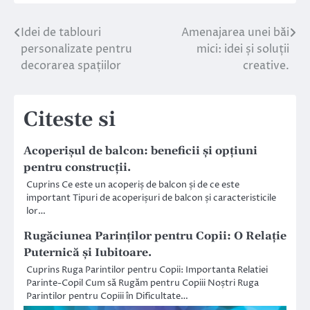
Idei de tablouri
Amenajarea unei băi
Navigare
personalizate pentru
mici: idei și soluții
în
decorarea spațiilor
creative.
articole
Citeste si
Acoperișul de balcon: beneficii și opțiuni
pentru construcții.
Cuprins Ce este un acoperiș de balcon și de ce este
important Tipuri de acoperișuri de balcon și caracteristicile
lor…
Rugăciunea Parinților pentru Copii: O Relație
Puternică și Iubitoare.
Cuprins Ruga Parintilor pentru Copii: Importanta Relatiei
Parinte-Copil Cum să Rugăm pentru Copiii Noștri Ruga
Parintilor pentru Copiii în Dificultate…