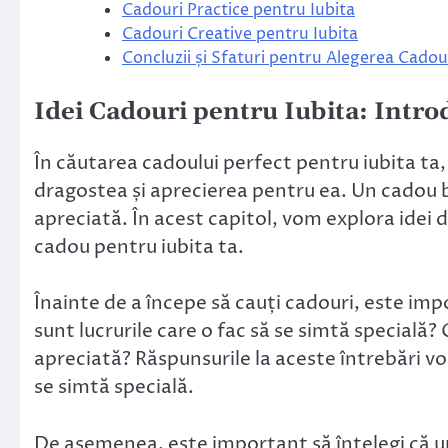
Cadouri Practice pentru Iubita
Cadouri Creative pentru Iubita
Concluzii și Sfaturi pentru Alegerea Cadou
Idei Cadouri pentru Iubita: Intr
În căutarea cadoului perfect pentru iubita ta,
dragostea și aprecierea pentru ea. Un cadou bun
apreciată. În acest capitol, vom explora idei de
cadou pentru iubita ta.
Înainte de a începe să cauți cadouri, este imp
sunt lucrurile care o fac să se simtă specială? C
apreciată? Răspunsurile la aceste întrebări vor
se simtă specială.
De asemenea, este important să înțelegi că un