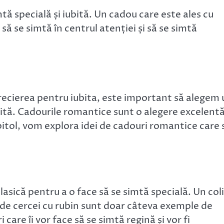
mtă specială și iubită. Un cadou care este ales cu
 să se simtă în centrul atenției și să se simtă
recierea pentru iubita, este important să alegem 
iubită. Cadourile romantice sunt o alegere excelent
apitol, vom explora idei de cadouri romantice care 
 clasică pentru a o face să se simtă specială. Un col
 de cercei cu rubin sunt doar câteva exemple de
 care îi vor face să se simtă regină și vor fi