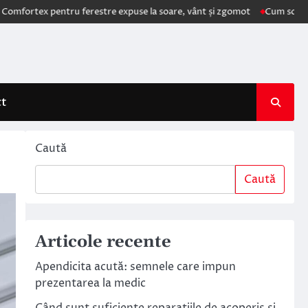
tex pentru ferestre expuse la soare, vânt și zgomot
Cum schimbă AI e
ct
Caută
Caută
Articole recente
Apendicita acută: semnele care impun
prezentarea la medic