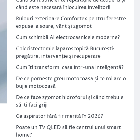
Când sunt suficiente reparațiile de acoperiș și
când este necesară înlocuirea învelitorii
Rulouri exterioare Comfortex pentru ferestre
expuse la soare, vânt și zgomot
Cum schimbă AI electrocasnicele moderne?
Colecistectomie laparoscopică București:
pregătire, intervenție și recuperare
Cum îți transformi casa într-una inteligentă?
De ce pornește greu motocoasa și ce rol are o
bujie motocoasă
De ce face zgomot hidroforul și când trebuie
să-ți faci griji
Ce aspirator fără fir merită în 2026?
Poate un TV QLED să fie centrul unui smart
home?