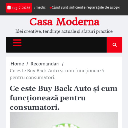
Skip
ezentarea la medic
Când sunt suficiente reparațiile de acoperiș și când este
aug. 7, 2026
to
content
Casa Moderna
Idei creative, tendințe actuale și sfaturi practice
Home
Recomandari
Ce este Buy Back Auto și cum funcționează
pentru consumatori.
Ce este Buy Back Auto și cum
funcționează pentru
consumatori.