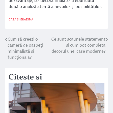
dezavantaje, iar decizia finală ar trebui luată
după o analiză atentă a nevoilor și posibilităților.
CASA SI GRADINA
Cum să creezi o
Ce sunt scaunele statement
Navigare
cameră de oaspeți
și cum pot completa
în
minimalistă și
decorul unei case moderne?
funcțională?
articole
Citeste si