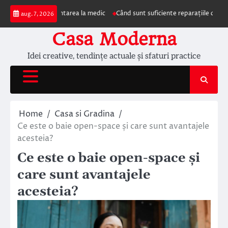
Skip
mpun prezentarea la medic
Când sunt suficiente reparațiile de acoperiș și c
aug. 7, 2026
to
content
Casa Moderna
Idei creative, tendințe actuale și sfaturi practice
Home
Casa si Gradina
Ce este o baie open-space și care sunt avantajele
acesteia?
Ce este o baie open-space și
care sunt avantajele
acesteia?