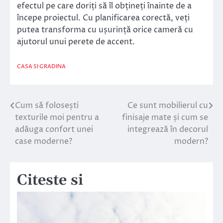
efectul pe care doriți să îl obțineți înainte de a
începe proiectul. Cu planificarea corectă, veți
putea transforma cu ușurință orice cameră cu
ajutorul unui perete de accent.
CASA SI GRADINA
Cum să folosești
Ce sunt mobilierul cu
Navigare
texturile moi pentru a
finisaje mate și cum se
în
adăuga confort unei
integrează în decorul
case moderne?
modern?
articole
Citeste si