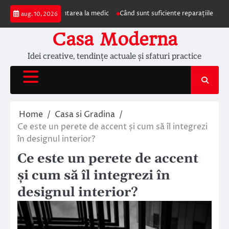
Skip
impun prezentarea la medic
Când sunt suficiente reparațiile de acoperiș și
aug. 10, 2026
to
content
Casa Moderna
Idei creative, tendințe actuale și sfaturi practice
Home
Casa si Gradina
Ce este un perete de accent și cum să îl integrezi
în designul interior?
Ce este un perete de accent
și cum să îl integrezi în
designul interior?