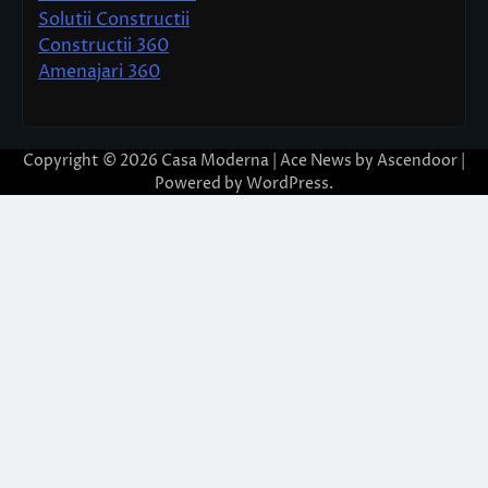
Solutii Constructii
Constructii 360
Amenajari 360
Copyright © 2026
Casa Moderna
| Ace News by
Ascendoor
|
Powered by
WordPress
.