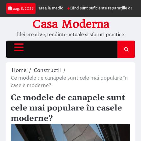
Skip
pun prezentarea la medic
Când sunt suficiente reparațiile de acoperiș și câ
aug. 8, 2026
to
content
Casa Moderna
Idei creative, tendințe actuale și sfaturi practice
Home
Constructii
Ce modele de canapele sunt cele mai populare în
casele moderne?
Ce modele de canapele sunt
cele mai populare în casele
moderne?