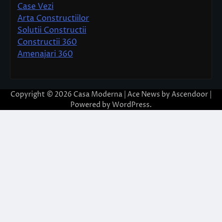
Case Vezi
Arta Constructiilor
Solutii Constructii
Constructii 360
Amenajari 360
Copyright © 2026
Casa Moderna
| Ace News by
Ascendoor
|
Powered by
WordPress
.