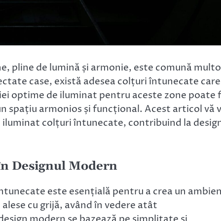
ne, pline de lumină și armonie, este comună multo
oiectate case, există adesea colțuri întunecate care
iei optime de iluminat pentru aceste zone poate f
n spațiu armonios și funcțional. Acest articol vă 
e iluminat colțuri întunecate, contribuind la desig
 în Designul Modern
 întunecate este esențială pentru a crea un ambie
 alese cu grijă, având în vedere atât
n design modern se bazează pe simplitate și