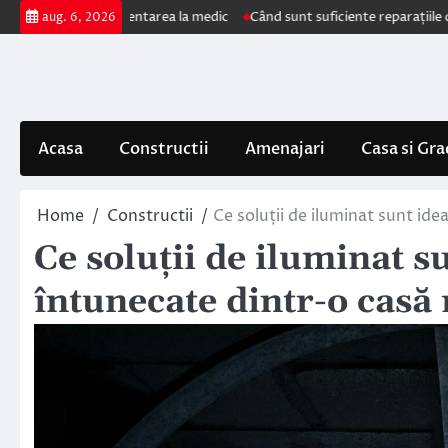
Skip
mpun prezentarea la medic
Când sunt suficiente reparațiile de acoperiș 
aug. 6, 2026
to
content
Acasa
Constructii
Amenajari
Casa si Gra
Home
Constructii
Ce soluții de iluminat sunt id
Ce soluții de iluminat s
întunecate dintr-o cas