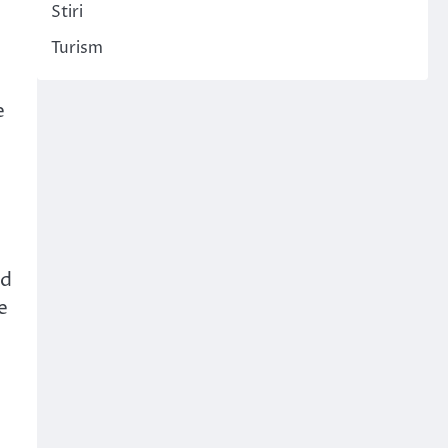
Stiri
Turism
e
nd
e