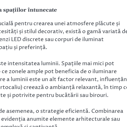
 spațiilor întunecate
ucială pentru crearea unei atmosfere plăcute și
esități și stilul decorativ, există o gamă variată d
benzi LED discrete sau corpuri de iluminat
ațiu și preferință.
e intensitatea luminii. Spațiile mai mici pot
 ce zonele ample pot beneficia de o iluminare
 a luminii este un alt factor relevant, influențâ
rtocaliu) creează o ambianță relaxantă, în timp c
te și potrivite pentru bucătării sau birouri.
, de asemenea, o strategie eficientă. Combinarea
e evidenția anumite elemente arhitecturale sau