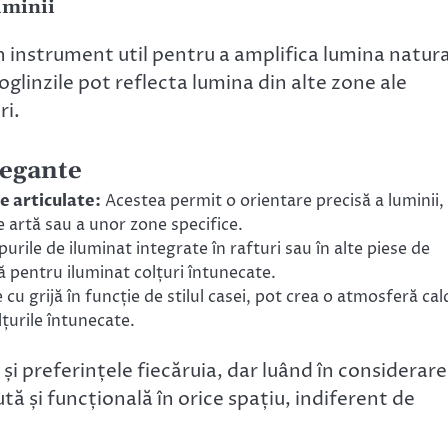
uminii
un instrument util pentru a amplifica lumina natur
, oglinzile pot reflecta lumina din alte zone ale
ri.
legante
e articulate:
Acestea permit o orientare precisă a luminii,
e artă sau a unor zone specifice.
urile de iluminat integrate în rafturi sau în alte piese de
ntă pentru iluminat colțuri întunecate.
 cu grijă în funcție de stilul casei, pot crea o atmosferă cal
lțurile întunecate.
și preferințele fiecăruia, dar luând în considerare
ă și funcțională în orice spațiu, indiferent de