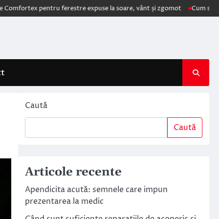
x pentru ferestre expuse la soare, vânt și zgomot
Cum schimbă AI ele
ct
Caută
Caută
Articole recente
Apendicita acută: semnele care impun
prezentarea la medic