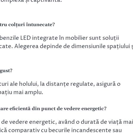
complexă și captivantă.
tru colțuri întunecate?
benzile LED integrate în mobilier sunt soluții
cate. Alegerea depinde de dimensiunile spațiului ș
ngust?
ri ale holului, la distanțe regulate, asigură o
pațiu mai amplu.
are eficientă din punct de vedere energetic?
t de vedere energetic, având o durată de viață ma
ică comparativ cu becurile incandescente sau