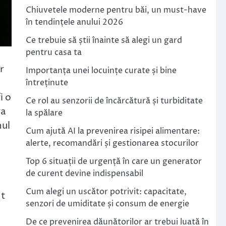
Chiuvetele moderne pentru băi, un must-have
în tendințele anului 2026
Ce trebuie să știi înainte să alegi un gard
pentru casa ta
r
Importanța unei locuințe curate și bine
întreținute
i o
Ce rol au senzorii de încărcătură și turbiditate
va
la spălare
nul
Cum ajută AI la prevenirea risipei alimentare:
alerte, recomandări și gestionarea stocurilor
Top 6 situații de urgență în care un generator
de curent devine indispensabil
Cum alegi un uscător potrivit: capacitate,
nt
senzori de umiditate și consum de energie
De ce prevenirea dăunătorilor ar trebui luată în