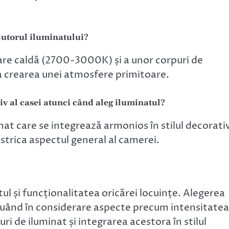
jutorul iluminatului?
oare caldă (2700-3000K) și a unor corpuri de
la crearea unei atmosfere primitoare.
iv al casei atunci când aleg iluminatul?
inat care se integrează armonios în stilul decorati
 strica aspectul general al camerei.
ul și funcționalitatea oricărei locuințe. Alegerea
 luând în considerare aspecte precum intensitatea
ri de iluminat și integrarea acestora în stilul