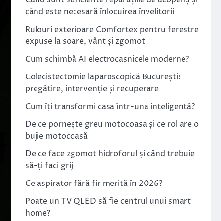
Când sunt suficiente reparațiile de acoperiș și
când este necesară înlocuirea învelitorii
Rulouri exterioare Comfortex pentru ferestre
expuse la soare, vânt și zgomot
Cum schimbă AI electrocasnicele moderne?
Colecistectomie laparoscopică București:
pregătire, intervenție și recuperare
Cum îți transformi casa într-una inteligentă?
De ce pornește greu motocoasa și ce rol are o
bujie motocoasă
De ce face zgomot hidroforul și când trebuie
să-ți faci griji
Ce aspirator fără fir merită în 2026?
Poate un TV QLED să fie centrul unui smart
home?