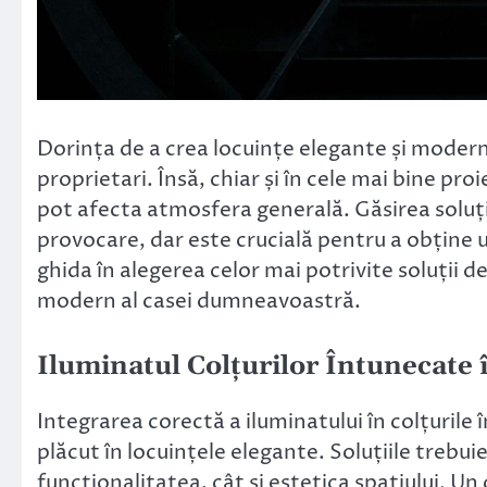
Dorința de a crea locuințe elegante și moder
proprietari. Însă, chiar și în cele mai bine pr
pot afecta atmosfera generală. Găsirea soluț
provocare, dar este crucială pentru a obține u
ghida în alegerea celor mai potrivite soluții d
modern al casei dumneavoastră.
Iluminatul Colțurilor Întunecate
Integrarea corectă a iluminatului în colțurile
plăcut în locuințele elegante. Soluțiile trebuie
funcționalitatea, cât și estetica spațiului. U