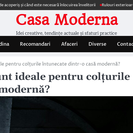
și când este necesară înlocuirea învelitorii
Rulouri exterioare Comforte
Casa Moderna
Idei creative, tendințe actuale și sfaturi practice
dina
Recomandari
Afaceri
Diverse
Conta
eale pentru colțurile întunecate dintr-o casă modernă?
unt ideale pentru colțurile
ă modernă?