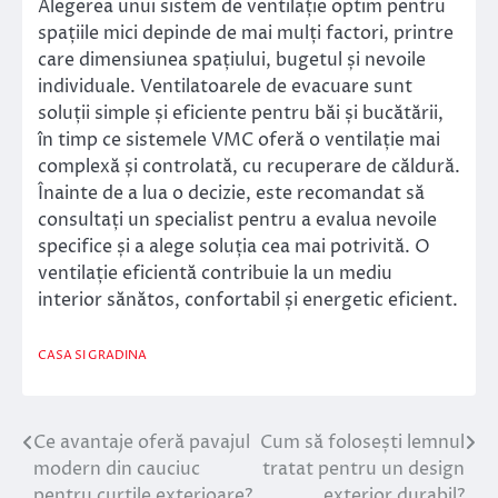
Alegerea unui sistem de ventilație optim pentru
spațiile mici depinde de mai mulți factori, printre
care dimensiunea spațiului, bugetul și nevoile
individuale. Ventilatoarele de evacuare sunt
soluții simple și eficiente pentru băi și bucătării,
în timp ce sistemele VMC oferă o ventilație mai
complexă și controlată, cu recuperare de căldură.
Înainte de a lua o decizie, este recomandat să
consultați un specialist pentru a evalua nevoile
specifice și a alege soluția cea mai potrivită. O
ventilație eficientă contribuie la un mediu
interior sănătos, confortabil și energetic eficient.
CASA SI GRADINA
Ce avantaje oferă pavajul
Cum să folosești lemnul
Navigare
modern din cauciuc
tratat pentru un design
în
pentru curțile exterioare?
exterior durabil?