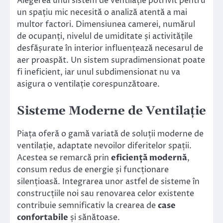
Alegerea unui sistem de ventilație potrivit pentru
un spațiu mic necesită o analiză atentă a mai
multor factori. Dimensiunea camerei, numărul
de ocupanți, nivelul de umiditate și activitățile
desfășurate în interior influențează necesarul de
aer proaspăt. Un sistem supradimensionat poate
fi ineficient, iar unul subdimensionat nu va
asigura o ventilație corespunzătoare.
Sisteme Moderne de Ventilație
Piața oferă o gamă variată de soluții moderne de
ventilație, adaptate nevoilor diferitelor spații.
Acestea se remarcă prin
eficiență modernă
,
consum redus de energie și funcționare
silențioasă. Integrarea unor astfel de sisteme în
construcțiile noi sau renovarea celor existente
contribuie semnificativ la crearea de
case
confortabile
și sănătoase.