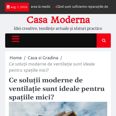
Skip
mpun prezentarea la medic
Când sunt suficiente reparațiile de acoperiș și c
aug. 7, 2026
to
content
Casa Moderna
Idei creative, tendințe actuale și sfaturi practice
Home
Casa si Gradina
Ce soluții moderne de ventilație sunt ideale
pentru spațiile mici?
Ce soluții moderne de
ventilație sunt ideale pentru
spațiile mici?