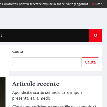
 pentru ferestre expuse la soare, vânt și zgomot
Cum schimbă AI elec
ct
Caută
Caută
Articole recente
Apendicita acută: semnele care impun
prezentarea la medic