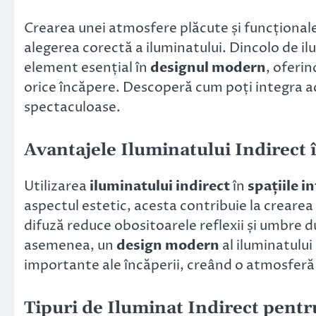
Crearea unei atmosfere plăcute și funcționale
alegerea corectă a iluminatului. Dincolo de il
element esențial în
designul modern
, oferi
orice încăpere. Descoperă cum poți integra ace
spectaculoase.
Avantajele Iluminatului Indirect î
Utilizarea
iluminatului indirect
în
spațiile i
aspectul estetic, acesta contribuie la creare
difuză reduce obositoarele reflexii și umbre d
asemenea, un
design modern
al iluminatului
importante ale încăperii, creând o atmosferă 
Tipuri de Iluminat Indirect pent