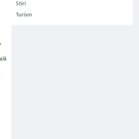
Stiri
Turism
b
ală
t