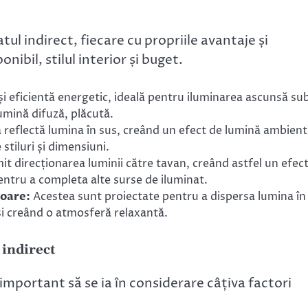
tul indirect, fiecare cu propriile avantaje și
ibil, stilul interior și buget.
 și eficientă energetic, ideală pentru iluminarea ascunsă su
lumină difuză, plăcută.
reflectă lumina în sus, creând un efect de lumină ambient
stiluri și dimensiuni.
t direcționarea luminii către tavan, creând astfel un efec
entru a completa alte surse de iluminat.
zoare:
Acestea sunt proiectate pentru a dispersa lumina în
i creând o atmosferă relaxantă.
 indirect
 important să se ia în considerare câțiva factori