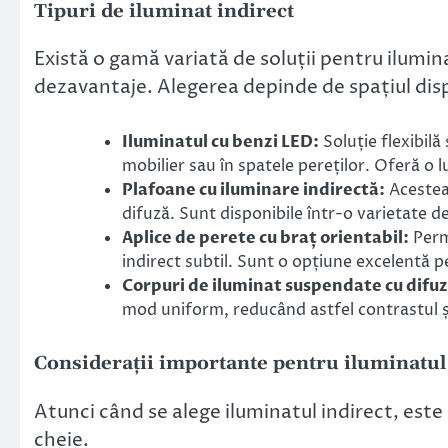
Tipuri de iluminat indirect
Există o gamă variată de soluții pentru ilumina
dezavantaje. Alegerea depinde de spațiul dispon
Iluminatul cu benzi LED:
Soluție flexibilă
mobilier sau în spatele pereților. Oferă o 
Plafoane cu iluminare indirectă:
Acestea 
difuză. Sunt disponibile într-o varietate de 
Aplice de perete cu braț orientabil:
Permi
indirect subtil. Sunt o opțiune excelentă p
Corpuri de iluminat suspendate cu difu
mod uniform, reducând astfel contrastul ș
Considerații importante pentru iluminatul
Atunci când se alege iluminatul indirect, este
cheie.