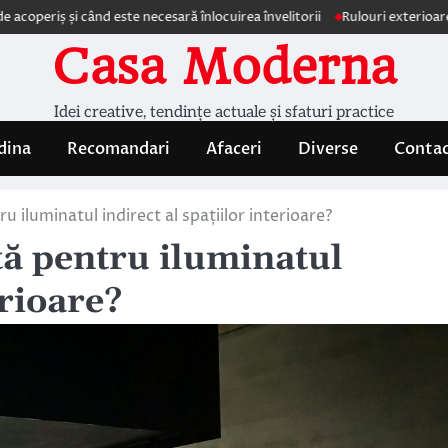
i când este necesară înlocuirea învelitorii
Rulouri exterioare Comfortex
Casa Moderna
Idei creative, tendințe actuale și sfaturi practice
dina
Recomandari
Afaceri
Diverse
Conta
u iluminatul indirect al spațiilor interioare?
tă pentru iluminatul
erioare?