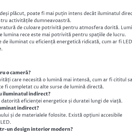
deși plăcut, poate fi mai puțin intens decât iluminatul direc
ntru activitățile dumneavoastră.
ratură de culoare potrivită pentru atmosfera dorită. Lum
e lumina rece este mai potrivită pentru spațiile de lucru.
de iluminat cu eficiență energetică ridicată, cum ar fi LE
e.
ntru o cameră?
tăți care necesită o lumină mai intensă, cum ar fi cititul s
te fi completat cu alte surse de lumină directă.
u iluminatul indirect?
atorită eficienței energetice și duratei lungi de viață.
luminat indirect?
ui și de materialele folosite. Există opțiuni accesibile
 LED.
într-un design interior modern?