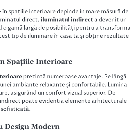
 în spațiile interioare depinde în mare măsură de
uminatul direct,
iluminatul indirect
a devenit un
nd o gamă largă de posibilități pentru a transform
st tip de iluminare în casa ta și obține rezultate
n Spațiile Interioare
nterioare
prezintă numeroase avantaje. Pe lângă
a unei ambianțe relaxante și confortabile. Lumina
ure, asigurând un confort vizual superior. De
 indirect poate evidenția elemente arhitecturale
sofisticată.
ru Design Modern