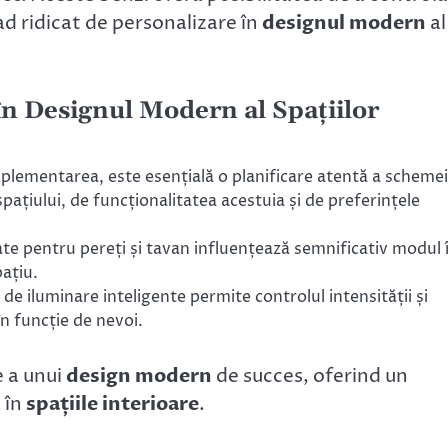
ad ridicat de personalizare în
designul modern
al
în Designul Modern al Spațiilor
plementarea, este esențială o planificare atentă a schemei
pațiului, de funcționalitatea acestuia și de preferințele
ate pentru pereți și tavan influențează semnificativ modul 
pațiu.
de iluminare inteligente permite controlul intensității și
în funcție de nevoi.
 a unui
design modern
de succes, oferind un
 în
spațiile interioare
.