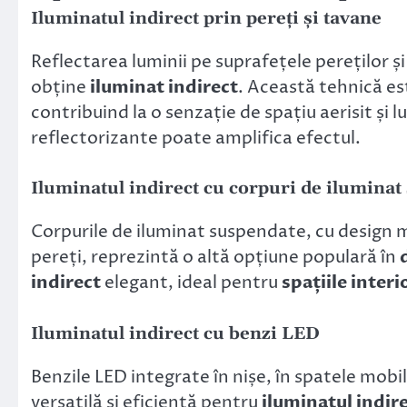
Iluminatul indirect prin pereți și tavane
Reflectarea luminii pe suprafețele pereților și
obține
iluminat indirect
. Această tehnică e
contribuind la o senzație de spațiu aerisit și 
reflectorizante poate amplifica efectul.
Iluminatul indirect cu corpuri de ilumina
Corpurile de iluminat suspendate, cu design m
pereți, reprezintă o altă opțiune populară în
indirect
elegant, ideal pentru
spațiile interi
Iluminatul indirect cu benzi LED
Benzile LED integrate în nișe, în spatele mobil
versatilă și eficientă pentru
iluminatul indir