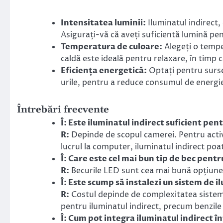
Intensitatea luminii:
Iluminatul indirect, 
Asigurați-vă că aveți suficientă lumină pe
Temperatura de culoare:
Alegeți o tempe
caldă este ideală pentru relaxare, în timp c
Eficiența energetică:
Optați pentru surse 
urile, pentru a reduce consumul de energi
Întrebări frecvente
Î: Este iluminatul indirect suficient pe
R:
Depinde de scopul camerei. Pentru activi
lucrul la computer, iluminatul indirect poa
Î: Care este cel mai bun tip de bec pentr
R:
Becurile LED sunt cea mai bună opțiune d
Î: Este scump să instalezi un sistem de i
R:
Costul depinde de complexitatea sistemul
pentru iluminatul indirect, precum benzile
Î: Cum pot integra iluminatul indirect 