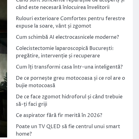
Când sunt suficiente reparațiile de acoperiș și
când este necesară înlocuirea învelitorii
Rulouri exterioare Comfortex pentru ferestre
expuse la soare, vânt și zgomot
Cum schimbă AI electrocasnicele moderne?
Colecistectomie laparoscopică București:
pregătire, intervenție și recuperare
Cum îți transformi casa într-una inteligentă?
De ce pornește greu motocoasa și ce rol are o
bujie motocoasă
De ce face zgomot hidroforul și când trebuie
să-ți faci griji
Ce aspirator fără fir merită în 2026?
Poate un TV QLED să fie centrul unui smart
home?