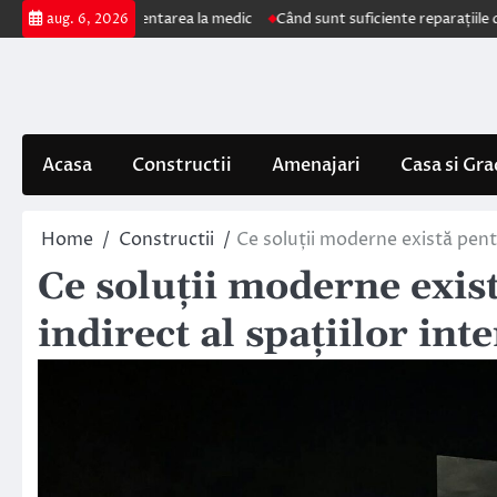
Skip
mpun prezentarea la medic
Când sunt suficiente reparațiile de acoperiș ș
aug. 6, 2026
to
content
Acasa
Constructii
Amenajari
Casa si Gra
Home
Constructii
Ce soluții moderne există pentr
Ce soluții moderne exis
indirect al spațiilor int