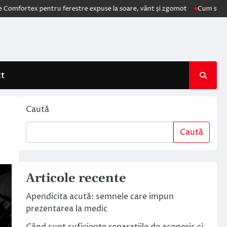
rtex pentru ferestre expuse la soare, vânt și zgomot
Cum schimbă AI 
ct
Caută
Caută
Articole recente
Apendicita acută: semnele care impun
prezentarea la medic