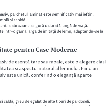
iv, parchetul laminat este semnificativ mai ieftin.
mplă și rapidă.
tent la abraziune asigură o durată lungă de viață.
e într-o gamă largă de imitații de lemn, adaptându-se la
litate pentru Case Moderne
siv de esență tare sau moale, este o alegere clas
atea și aspectul natural al lemnului. Fiind un
siv este unică, conferind o eleganță aparte
 caldă, greu de egalat de alte tipuri de pardoseli.