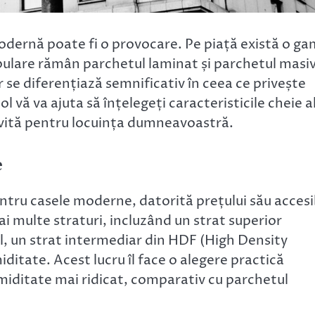
odernă poate fi o provocare. Pe piață există o g
pulare rămân parchetul laminat și parchetul masiv
 se diferențiază semnificativ în ceea ce privește
ol vă va ajuta să înțelegeți caracteristicile cheie a
rivită pentru locuința dumneavoastră.
e
tru casele moderne, datorită prețului său accesi
ai multe straturi, incluzând un strat superior
l, un strat intermediar din HDF (High Density
iditate. Acest lucru îl face o alegere practică
umiditate mai ridicat, comparativ cu parchetul