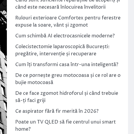
Când sunt suficiente reparațiile de acoperiș și
când este necesară înlocuirea învelitorii
Rulouri exterioare Comfortex pentru ferestre
expuse la soare, vânt și zgomot
Cum schimbă AI electrocasnicele moderne?
Colecistectomie laparoscopică București:
pregătire, intervenție și recuperare
Cum îți transformi casa într-una inteligentă?
De ce pornește greu motocoasa și ce rol are o
bujie motocoasă
De ce face zgomot hidroforul și când trebuie
să-ți faci griji
Ce aspirator fără fir merită în 2026?
Poate un TV QLED să fie centrul unui smart
home?