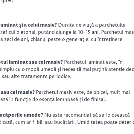
ijire.
aminat și a celui masiv?
Durata de viață a parchetului
 traficul pietonal, putând ajunge la 10-15 ani. Parchetul mas
a zeci de ani, chiar și peste o generație, cu întreținere
tul laminat sau cel masiv?
Parchetul laminat este, în
 simplu cu o mopă umedă și necesită mai puțină atenție de
 sau alte tratamente periodice.
sau cel masiv?
Parchetul masiv este, de obicei, mult mai
ză în funcție de esența lemnoasă și de finisaj.
 încăperile umede?
Nu este recomandat să se folosească
dicată, cum ar fi băi sau bucătării. Umiditatea poate deteri