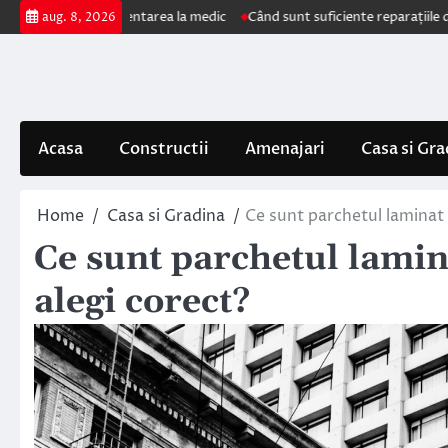
Skip
e impun prezentarea la medic
Când sunt suficiente reparațiile de acoper
aug. 8, 2026
to
content
Acasa
Constructii
Amenajari
Casa si Gra
Home
Casa si Gradina
Ce sunt parchetul laminat 
Ce sunt parchetul lamin
alegi corect?