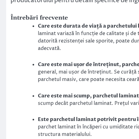
producătorului pentru detalii specifice de îngr
Întrebări frecvente
Care este durata de viață a parchetului l
laminat variază în funcție de calitate și de
datorită rezistenței sale sporite, poate dur
adecvată.
Care este mai ușor de întreținut, parche
general, mai ușor de întreținut. Se curăță
parchetul masiv, care poate necesita ceară
Care este mai scump, parchetul laminat 
scump decât parchetul laminat. Prețul varia
Este parchetul laminat potrivit pentru
parchet laminat în încăperi cu umiditate ri
structura materialului.