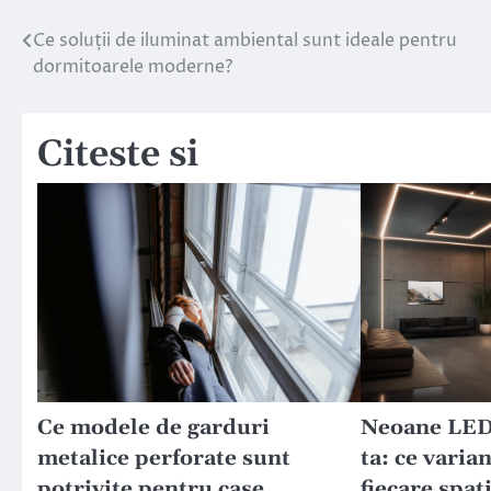
Ce soluții de iluminat ambiental sunt ideale pentru
Navigare
dormitoarele moderne?
în
articole
Citeste si
Ce modele de garduri
Neoane LED 
metalice perforate sunt
ta: ce varia
potrivite pentru case
fiecare spaț