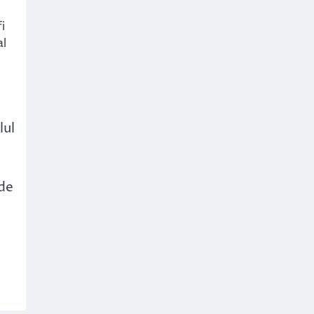
i
al
lul
 de