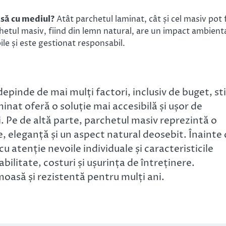
să cu mediul?
Atât parchetul laminat, cât și cel masiv pot f
chetul masiv, fiind din lemn natural, are un impact ambient
le și este gestionat responsabil.
epinde de mai mulți factori, inclusiv de buget, sti
minat oferă o soluție mai accesibilă și ușor de
i. Pe de altă parte, parchetul masiv reprezintă o
e, eleganță și un aspect natural deosebit. Înainte
cu atenție nevoile individuale și caracteristicile
bilitate, costuri și ușurința de întreținere.
oasă și rezistentă pentru mulți ani.