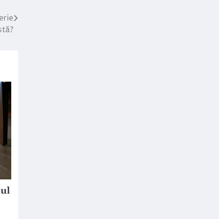
erie
stă?
lul