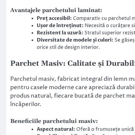
Avantajele parchetului laminat:
Preț accesibil:
Comparativ cu parchetul mas
Ușor de întreținut:
Necesită o curățare si
Rezistent la uzură:
Stratul superior rezis
Diversitate de modele și culori:
Se găseșt
orice stil de design interior.
Parchet Masiv: Calitate și Durabi
Parchetul masiv, fabricat integral din lemn ma
pentru casele moderne care apreciază durabilit
produs natural, fiecare bucată de parchet ma
încăperilor.
Beneficiile parchetului masiv:
Aspect natural:
Oferă o frumusețe unică și