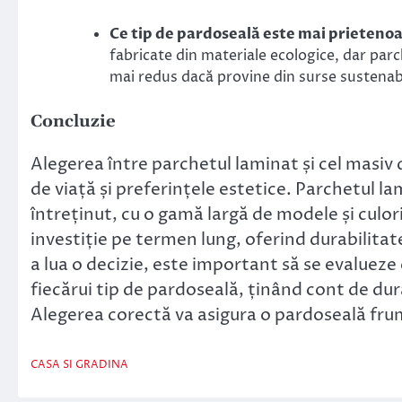
Ce tip de pardoseală este mai prietenoa
fabricate din materiale ecologice, dar par
mai redus dacă provine din surse sustenabi
Concluzie
Alegerea între parchetul laminat și cel masiv d
de viață și preferințele estetice. Parchetul la
întreținut, cu o gamă largă de modele și culor
investiție pe termen lung, oferind durabilitat
a lua o decizie, este important să se evalueze 
fiecărui tip de pardoseală, ținând cont de dura
Alegerea corectă va asigura o pardoseală frum
CASA SI GRADINA