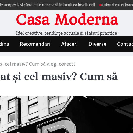
iș și când este necesară înlocuirea învelitorii
Rulouri exterioare Comfo
Casa Moderna
Idei creative, tendințe actuale și sfaturi practice
dina
Recomandari
Afaceri
Diverse
Conta
și cel masiv? Cum să alegi corect?
at și cel masiv? Cum să