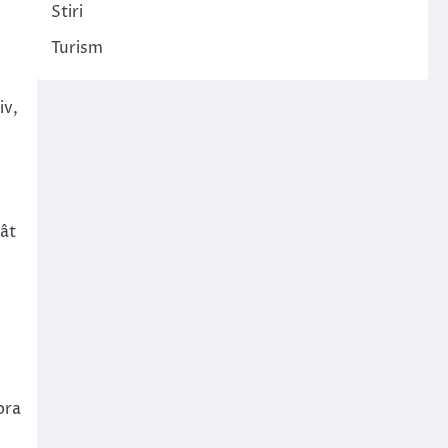
Stiri
Turism
iv,
cât
ora