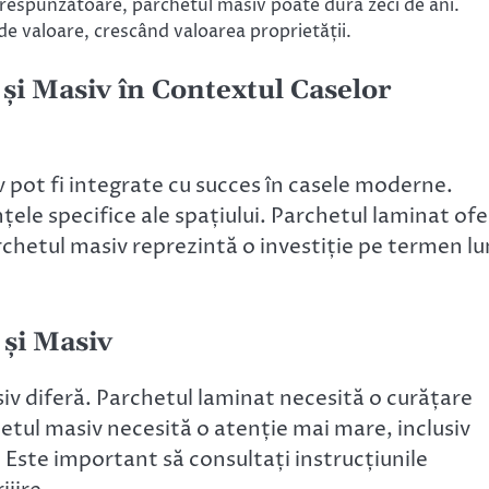
respunzătoare, parchetul masiv poate dura zeci de ani.
de valoare, crescând valoarea proprietății.
i Masiv în Contextul Caselor
v pot fi integrate cu succes în casele moderne.
nțele specifice ale spațiului. Parchetul laminat of
rchetul masiv reprezintă o investiție pe termen l
 și Masiv
siv diferă. Parchetul laminat necesită o curățare
tul masiv necesită o atenție mai mare, inclusiv
 Este important să consultați instrucțiunile