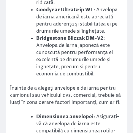
ridicată.
Goodyear UltraGrip WT
: Anvelopa
de iarna americană este apreciată
pentru aderența și stabilitatea ei pe
drumurile umede și înghețate.
Bridgestone Blizzak DM-V2
:
Anvelopa de iarna japoneză este
cunoscută pentru performanța ei
excelentă pe drumurile umede și
înghețate, precum și pentru
economia de combustibil.
Înainte de a alegeți anvelopele de iarna pentru
camionul sau vehiculul dvs. comercial, trebuie să
luați în considerare factori importanți, cum ar fi:
Dimensiunea anvelopei
: Asigurați-
vă că anvelopa de iarna este
compatibilă cu dimensiunea roților