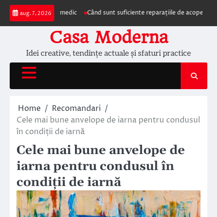
Skip
zentarea la medic
Când sunt suficiente reparațiile de acoperiș și când este 
aug. 7, 2026
to
content
Casa Moderna
Idei creative, tendințe actuale și sfaturi practice
Home
Recomandari
Cele mai bune anvelope de iarna pentru condusul
în condiții de iarnă
Cele mai bune anvelope de
iarna pentru condusul în
condiții de iarnă