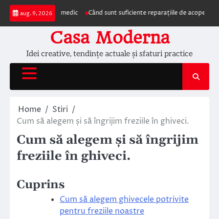
Skip
ezentarea la medic
Când sunt suficiente reparațiile de acoperiș și când este
aug. 9, 2026
to
content
Casa Moderna
Idei creative, tendințe actuale și sfaturi practice
Home
Stiri
Cum să alegem și să îngrijim freziile în ghiveci.
Cum să alegem și să îngrijim
freziile în ghiveci.
Cuprins
Cum să alegem ghivecele potrivite
pentru freziile noastre