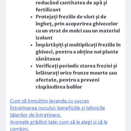
reducând cantitatea de apă și
fertilizant
Protejați freziile de vânt și de
îngheț, prin acoperirea ghivecelor
cu un strat de mulci sau un material
izolant
Împărtășiți și multiplicați freziile în
ghiveci, pentru a obține noi plante
sănătoase
Verificați periodic starea freziei și
înlăturați orice frunze moarte sau
afectate, pentru a preveni
răspândirea bolilor
Cum să înmulțim lavanda cu succes
Întreținerea nucului: beneficiile și tehnicile
tăierilor de întreținere.
Aromele grădinii tale: cum să le alegi și să le
combini.