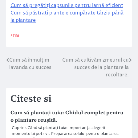
Cum să pregătiți capsunile pentru iarnă eficient
Cum să păstrați plantele cumpărate târziu până
la plantare
STIRI
Cum să înmulțim
Cum să cultivăm zmeurul cu
Navigare
lavanda cu succes
succes de la plantare la
în
recoltare.
articole
Citeste si
Cum să plantați tuia: Ghidul complet pentru
o plantare reușită.
Cuprins Când să plantați tuia: Importanța alegerii
momentului potrivit Prepararea solului pentru plantarea