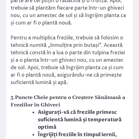
parte are cel puțin o rădăcină și o frunză. Apoi,
trebuie să plantăm fiecare parte într-un ghiveci
nou, cu un amestec de sol și să îngrijim planta ca
și cum ar fi o plantă nouă.
Pentru a multiplica freziile, trebuie să folosim o
tehnică numită „înmulțire prin butași”. Această
tehnică constă în a lua o parte din tulpina freziei
și a o planta într-un ghiveci nou, cu un amestec
de sol. Apoi, trebuie să îngrijim planta ca și cum
ar fi o plantă nouă, asigurându-ne că primește
suficientă lumină și apă.
5 Puncte Cheie pentru o Creștere Sănătoasă a
Freziilor în Ghiveci
Asigurați-vă că freziile primesc
suficientă lumină și temperatură
optimă
Îngrijiți freziile în timpul iernii,