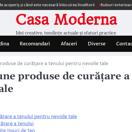
ș și când este necesară înlocuirea învelitorii
Rulouri exterioare Comfor
Casa Moderna
Idei creative, tendințe actuale și sfaturi practice
dina
Recomandari
Afaceri
Diverse
Conta
roduse de curățare a tenului pentru nevoile tale
une produse de curățare a
ale
țare a tenului pentru nevoile tale
rățare a tenului
te tipuri de ten