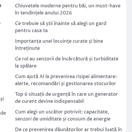
a
Chiuvetele moderne pentru băi, un must-have
în tendințele anului 2026
,
Ce trebuie să știi înainte să alegi un gard
pentru casa ta
Importanța unei locuințe curate și bine
întreținute
Ce rol au senzorii de încărcătură și turbiditate
la spălare
Cum ajută AI la prevenirea risipei alimentare:
alerte, recomandări și gestionarea stocurilor
Top 6 situații de urgență în care un generator
și
de curent devine indispensabil
Cum alegi un uscător potrivit: capacitate,
 de
senzori de umiditate și consum de energie
De ce prevenirea dăunătorilor ar trebui luată în