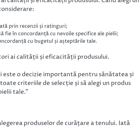
ai calității și eficacității produsului. Când alegi un
 considerare:
cată prin recenzii și ratinguri;
să fie în concordanță cu nevoile specifice ale pielii;
concordanță cu bugetul și așteptările tale.
ri ai calității și eficacității produsului.
i este o decizie importantă pentru sănătatea și
 toate criteriile de selecție și să alegi un produs
elii tale.”
 alegerea produselor de curățare a tenului. Iată