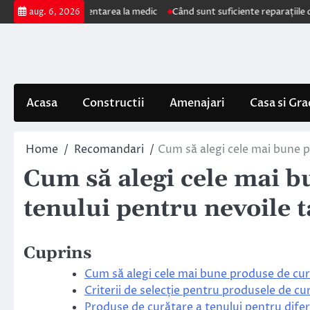
Skip
 impun prezentarea la medic
Când sunt suficiente reparațiile de acoperi
aug. 6, 2026
to
content
Acasa
Constructii
Amenajari
Casa si Gra
Home
Recomandari
Cum să alegi cele mai bune p
Cum să alegi cele mai b
tenului pentru nevoile t
Cuprins
Cum să alegi cele mai bune produse de cură
Criterii de selecție pentru produsele de cu
Produse de curățare a tenului pentru diferi