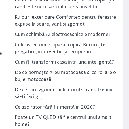
Când sunt suficiente reparațiile de acoperiș și
când este necesară înlocuirea învelitorii
Rulouri exterioare Comfortex pentru ferestre
expuse la soare, vânt și zgomot
Cum schimbă AI electrocasnicele moderne?
Colecistectomie laparoscopică București:
pregătire, intervenție și recuperare
e
Cum îți transformi casa într-una inteligentă?
De ce pornește greu motocoasa și ce rol are o
bujie motocoasă
De ce face zgomot hidroforul și când trebuie
să-ți faci griji
Ce aspirator fără fir merită în 2026?
Poate un TV QLED să fie centrul unui smart
home?