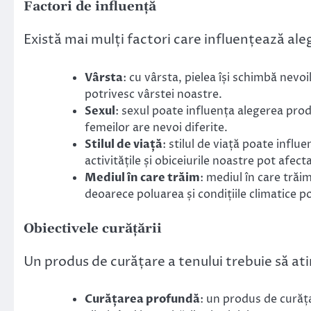
Factori de influență
Există mai mulți factori care influențează ale
Vârsta
: cu vârsta, pielea își schimbă nevo
potrivesc vârstei noastre.
Sexul
: sexul poate influența alegerea prod
femeilor are nevoi diferite.
Stilul de viață
: stilul de viață poate infl
activitățile și obiceiurile noastre pot afecta
Mediul în care trăim
: mediul în care trăi
deoarece poluarea și condițiile climatice po
Obiectivele curățării
Un produs de curățare a tenului trebuie să ati
Curățarea profundă
: un produs de curăț