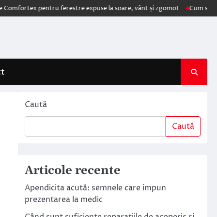
tex pentru ferestre expuse la soare, vânt și zgomot
Cum schimbă AI e
ct
Caută
Caută
Articole recente
Apendicita acută: semnele care impun
prezentarea la medic