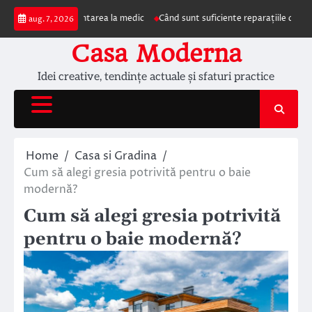
Skip
mpun prezentarea la medic
Când sunt suficiente reparațiile de acoperiș și c
aug. 7, 2026
to
content
Casa Moderna
Idei creative, tendințe actuale și sfaturi practice
Home
Casa si Gradina
Cum să alegi gresia potrivită pentru o baie
modernă?
Cum să alegi gresia potrivită
pentru o baie modernă?