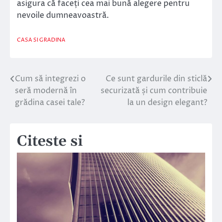
asigura că faceți cea mai bună alegere pentru
nevoile dumneavoastră.
CASA SI GRADINA
Cum să integrezi o
Ce sunt gardurile din sticlă
Navigare
seră modernă în
securizată și cum contribuie
în
grădina casei tale?
la un design elegant?
articole
Citeste si