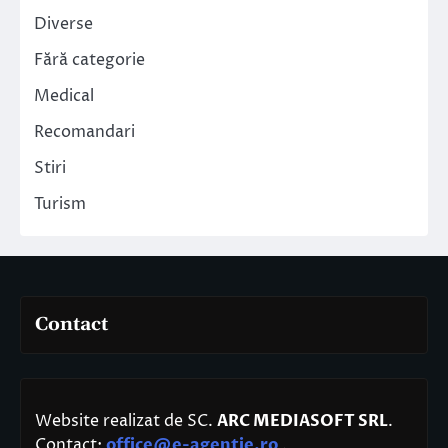
Diverse
Fără categorie
Medical
Recomandari
Stiri
Turism
Contact
Website realizat de SC.
ARC MEDIASOFT SRL
.
Contact:
office@e-agentie.ro
.