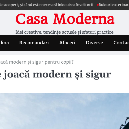
și când este necesară înlocuirea învelitorii
Rulouri exterioare Comforte
Casa Moderna
Idei creative, tendințe actuale și sfaturi practice
dina
Recomandari
Afaceri
Diverse
Conta
oacă modern și sigur pentru copii?
e joacă modern și sigur