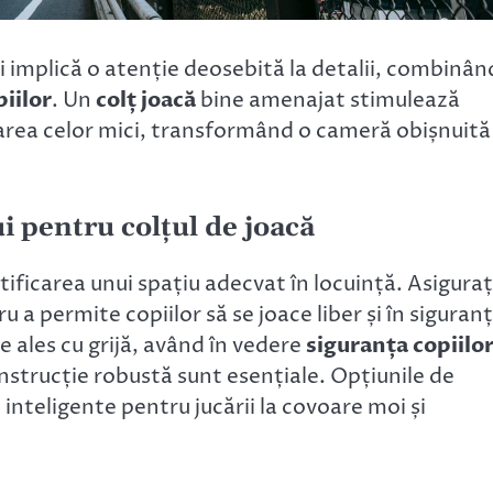
i implică o atenție deosebită la detalii, combinân
piilor
. Un
colț joacă
bine amenajat stimulează
zarea celor mici, transformând o cameră obișnuită
ui pentru colțul de joacă
tificarea unui spațiu adecvat în locuință. Asiguraț
 a permite copiilor să se joace liber și în siguranț
ie ales cu grijă, având în vedere
siguranța copiilo
onstrucție robustă sunt esențiale. Opțiunile de
inteligente pentru jucării la covoare moi și