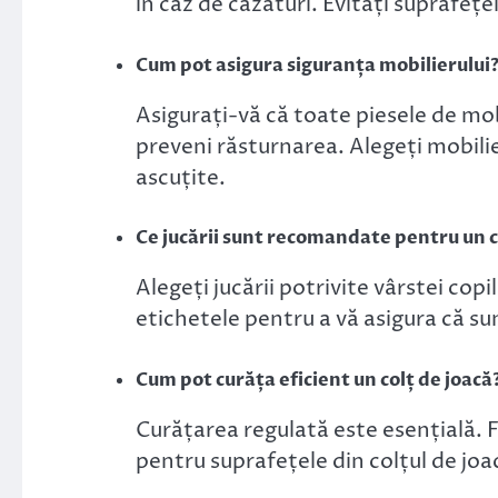
în caz de căzături. Evitați suprafeț
Cum pot asigura siguranța mobilierului
Asigurați-vă că toate piesele de mo
preveni răsturnarea. Alegeți mobilie
ascuțite.
Ce jucării sunt recomandate pentru un c
Alegeți jucării potrivite vârstei copi
etichetele pentru a vă asigura că s
Cum pot curăța eficient un colț de joacă
Curățarea regulată este esențială. 
pentru suprafețele din colțul de joac