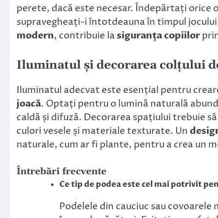
perete, dacă este necesar. Îndepărtați orice o
supravegheați-i întotdeauna în timpul joculu
modern
, contribuie la
siguranța copiilor
prin
Iluminatul și decorarea colțului d
Iluminatul adecvat este esențial pentru crear
joacă
. Optați pentru o lumină naturală abund
caldă și difuză. Decorarea spațiului trebuie să 
culori vesele și materiale texturate. Un
desig
naturale, cum ar fi plante, pentru a crea un m
Întrebări frecvente
Ce tip de podea este cel mai potrivit pen
Podelele din cauciuc sau covoarele 