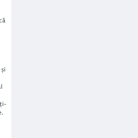
că
 și
l
ți-
e.