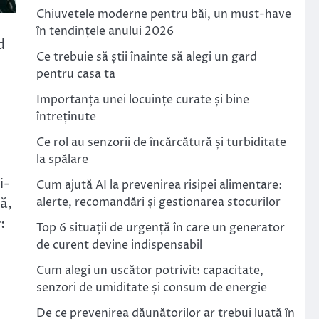
Chiuvetele moderne pentru băi, un must-have
în tendințele anului 2026
d
Ce trebuie să știi înainte să alegi un gard
pentru casa ta
Importanța unei locuințe curate și bine
întreținute
Ce rol au senzorii de încărcătură și turbiditate
la spălare
i-
Cum ajută AI la prevenirea risipei alimentare:
alerte, recomandări și gestionarea stocurilor
ă,
r
:
Top 6 situații de urgență în care un generator
de curent devine indispensabil
Cum alegi un uscător potrivit: capacitate,
senzori de umiditate și consum de energie
De ce prevenirea dăunătorilor ar trebui luată în