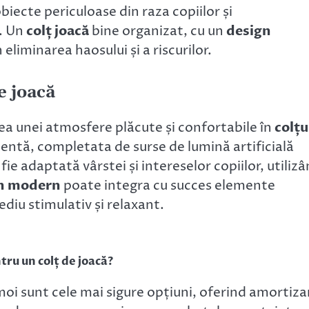
biecte periculoase din raza copiilor și
i. Un
colț joacă
bine organizat, cu un
design
 eliminarea haosului și a riscurilor.
e joacă
ea unei atmosfere plăcute și confortabile în
colțu
entă, completata de surse de lumină artificială
fie adaptată vârstei și intereselor copiilor, utiliz
n modern
poate integra cu succes elemente
ediu stimulativ și relaxant.
tru un colț de joacă?
moi sunt cele mai sigure opțiuni, oferind amortiza