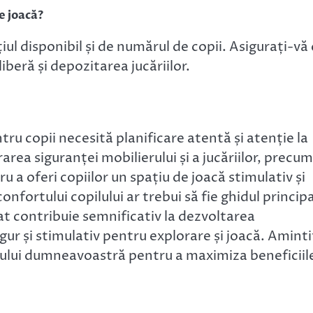
e joacă?
l disponibil și de numărul de copii. Asigurați-vă 
iberă și depozitarea jucăriilor.
tru copii necesită planificare atentă și atenție la
area siguranței mobilierului și a jucăriilor, precum
u a oferi copiilor un spațiu de joacă stimulativ și
 confortului copilului ar trebui să fie ghidul principa
at contribuie semnificativ la dezvoltarea
gur și stimulativ pentru explorare și joacă. Aminti
pilului dumneavoastră pentru a maximiza beneficiil