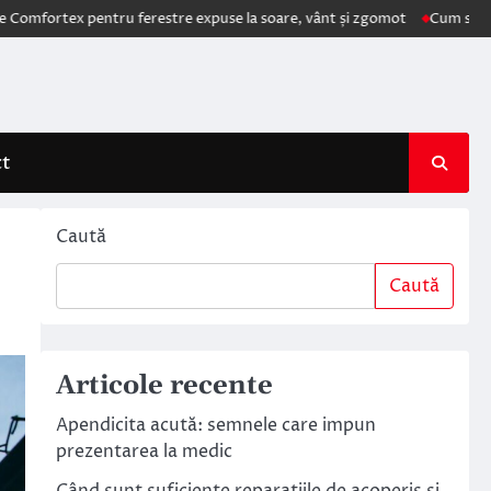
x pentru ferestre expuse la soare, vânt și zgomot
Cum schimbă AI ele
ct
Caută
Caută
Articole recente
Apendicita acută: semnele care impun
prezentarea la medic