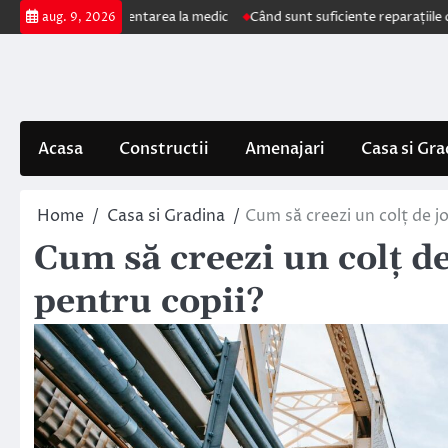
Skip
impun prezentarea la medic
Când sunt suficiente reparațiile de acoperiș 
aug. 9, 2026
to
content
Acasa
Constructii
Amenajari
Casa si Gra
Home
Casa si Gradina
Cum să creezi un colț de j
Cum să creezi un colț d
pentru copii?