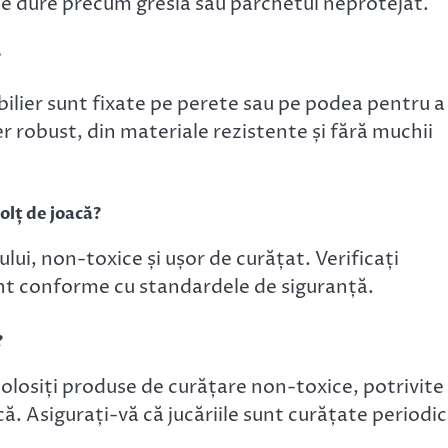
ele dure precum gresia sau parchetul neprotejat.
?
bilier sunt fixate pe perete sau pe podea pentru a
r robust, din materiale rezistente și fără muchii
olț de joacă?
lului, non-toxice și ușor de curățat. Verificați
unt conforme cu standardele de siguranță.
?
Folosiți produse de curățare non-toxice, potrivite
ă. Asigurați-vă că jucăriile sunt curățate periodic