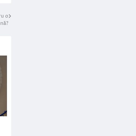
ru o
rnă?