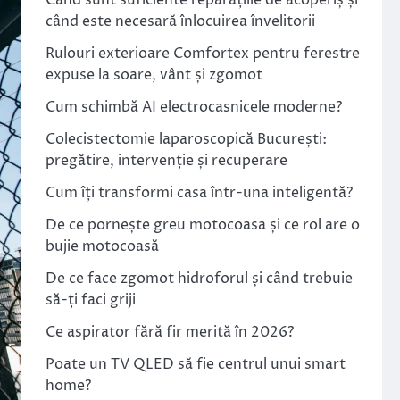
Când sunt suficiente reparațiile de acoperiș și
când este necesară înlocuirea învelitorii
Rulouri exterioare Comfortex pentru ferestre
expuse la soare, vânt și zgomot
Cum schimbă AI electrocasnicele moderne?
Colecistectomie laparoscopică București:
pregătire, intervenție și recuperare
Cum îți transformi casa într-una inteligentă?
De ce pornește greu motocoasa și ce rol are o
bujie motocoasă
De ce face zgomot hidroforul și când trebuie
să-ți faci griji
Ce aspirator fără fir merită în 2026?
Poate un TV QLED să fie centrul unui smart
home?