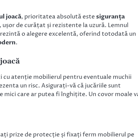
ul joacă
, prioritatea absolută este
siguranța
 ușor de curățat și rezistente la uzură. Lemnul
prezintă o alegere excelentă, oferind totodată un
odern
.
 joacă
ți cu atenție mobilierul pentru eventuale muchii
zenta un risc. Asigurați-vă că jucăriile sunt
te mici care ar putea fi înghițite. Un covor moale v
ați prize de protecție și fixați ferm mobilierul pe